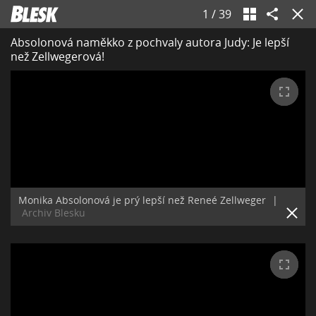
1
/
39
Absolonová naměkko z pochvaly autora Judy: Je lepší
než Zellwegerová!
Monika Absolonová je prý lepší než Reneé Zellweger
|
Archiv Blesku