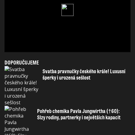
DOPORUČUJEME
Svatba pravnučky českého krále! Luxusní
šperky i urozená sešlost
Pohřeb chemika Pavla Jungwirtha (†60):
Slzy rodiny, partnerky i největších kapacit