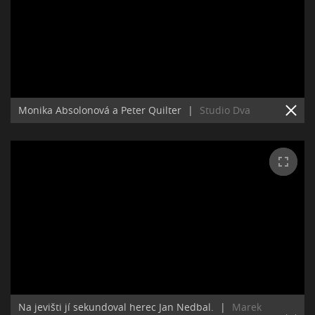
Monika Absolonová a Peter Quilter
|
Studio Dva
Na jevišti jí sekundoval herec Jan Nedbal.
|
Marek