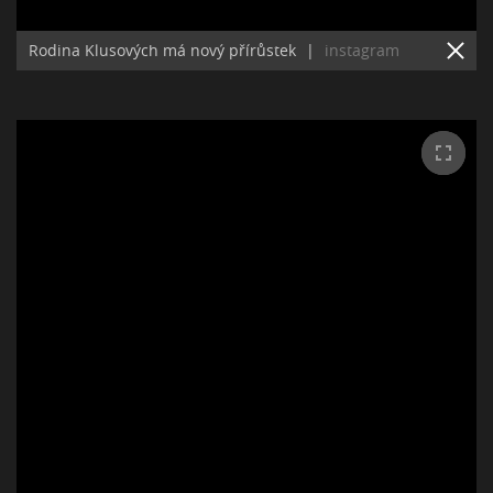
Rodina Klusových má nový přírůstek
|
instagram