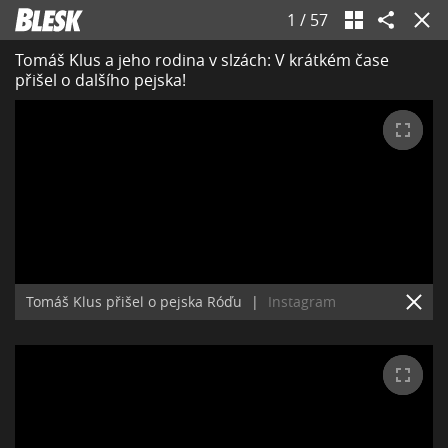
1
/
57
Tomáš Klus a jeho rodina v slzách: V krátkém čase
přišel o dalšího pejska!
Tomáš Klus přišel o pejska Róďu
|
Instagram