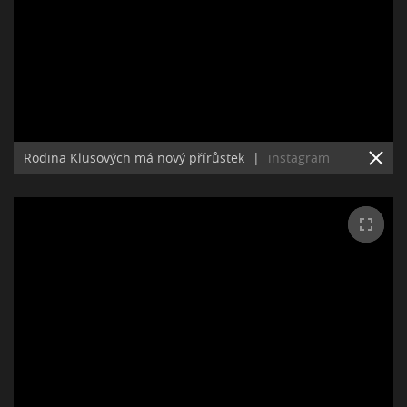
Rodina Klusových má nový přírůstek
|
instagram