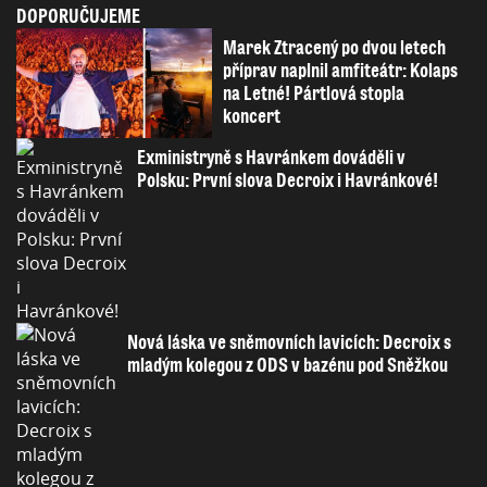
DOPORUČUJEME
Marek Ztracený po dvou letech
příprav naplnil amfiteátr: Kolaps
na Letné! Pártlová stopla
koncert
Exministryně s Havránkem dováděli v
Polsku: První slova Decroix i Havránkové!
Nová láska ve sněmovních lavicích: Decroix s
mladým kolegou z ODS v bazénu pod Sněžkou