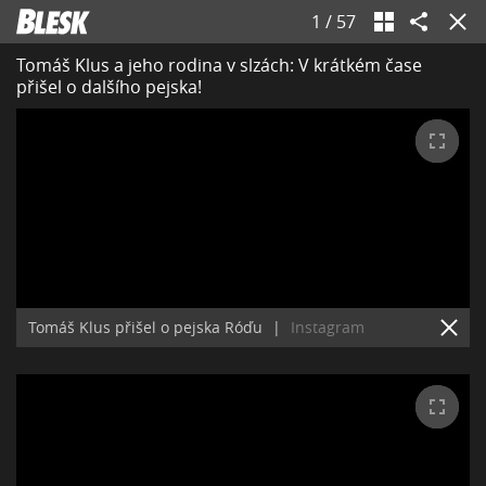
1
/
57
Tomáš Klus a jeho rodina v slzách: V krátkém čase
přišel o dalšího pejska!
Tomáš Klus přišel o pejska Róďu
|
Instagram