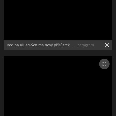
Rodina Klusových má nový přírůstek
|
instagram