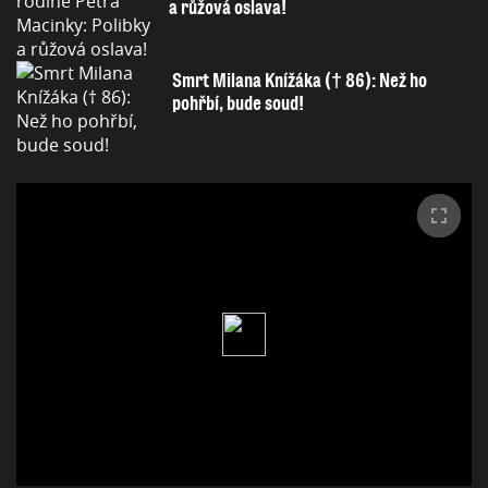
a růžová oslava!
Smrt Milana Knížáka († 86): Než ho
pohřbí, bude soud!