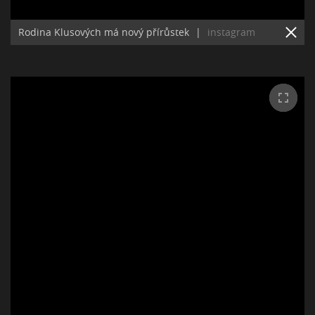
Rodina Klusových má nový přírůstek
|
instagram