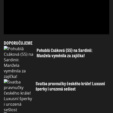
DOPORUČUJEME
Pohublá Csáková (55) na Sardinii:
Manžela vyměnila za zajíčka!
Svatba pravnučky českého krále! Luxusní
šperky i urozená sešlost