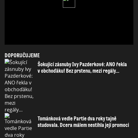
DOPORUČUJEME
Šokující zásnuby Ivy Pazderkové: ANO řekla
v obchoďáku! Bez prstenu, mezi regály…
Tománková vedle Partie dva roky tajně
studovala. Dcera málem nestihla její promoci