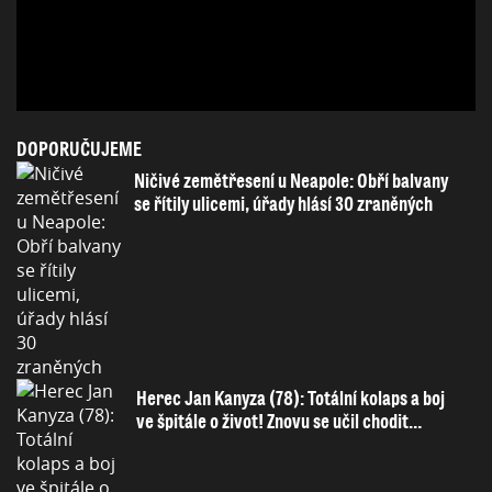
DOPORUČUJEME
Ničivé zemětřesení u Neapole: Obří balvany
se řítily ulicemi, úřady hlásí 30 zraněných
Herec Jan Kanyza (78): Totální kolaps a boj
ve špitále o život! Znovu se učil chodit…