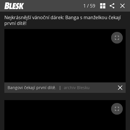
1
/
59
Nejkrásnější vánoční dárek: Banga s manželkou čekají
první dítě!
Bangovi čekají první dítě.
|
archiv Blesku