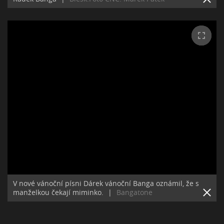
V nové vánoční písni Dárek vánoční Banga oznámil, že s
manželkou čekají miminko.
|
Bangatone