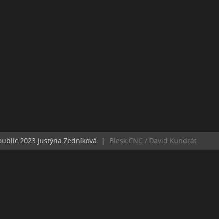
public 2023 Justýna Zedníková
|
Blesk:CNC / David Kundrát