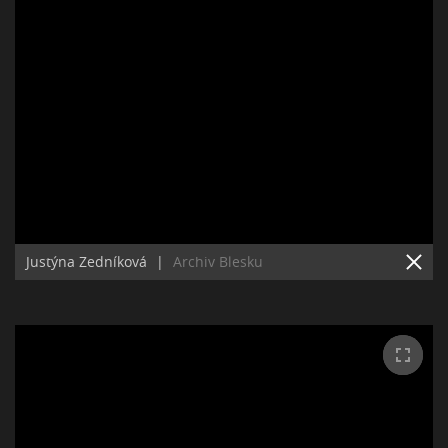
Justýna Zedníková
|
Archiv Blesku