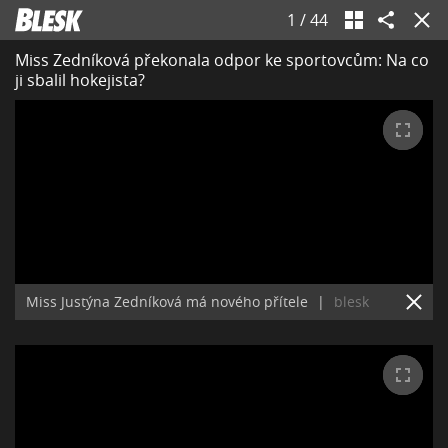
1
/
44
Miss Zedníková překonala odpor ke sportovcům: Na co
ji sbalil hokejista?
Miss Justýna Zedníková má nového přítele
|
blesk