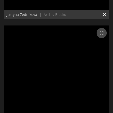
Justýna Zedníková
|
Archiv Blesku