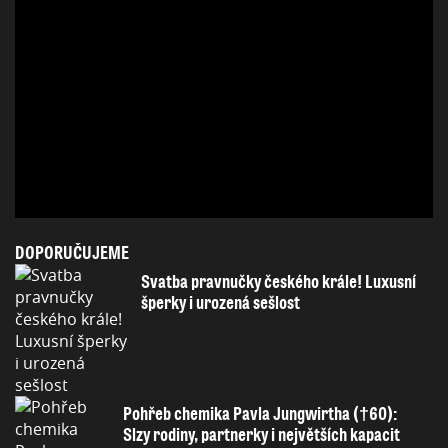
DOPORUČUJEME
Svatba pravnučky českého krále! Luxusní
šperky i urozená sešlost
Pohřeb chemika Pavla Jungwirtha (†60):
Slzy rodiny, partnerky i největších kapacit