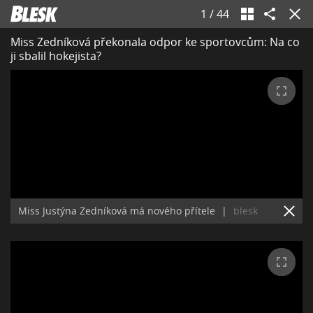
1
/
44
Miss Zedníková překonala odpor ke sportovcům: Na co
ji sbalil hokejista?
Miss Justýna Zedníková má nového přítele
|
blesk