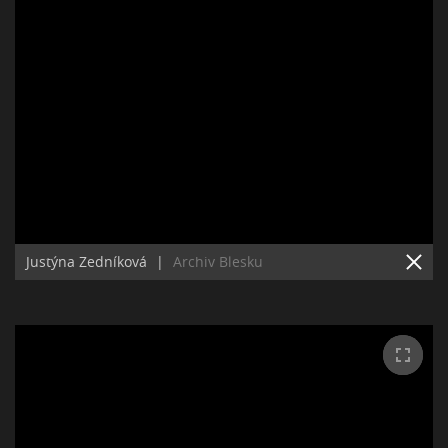
Justýna Zedníková
|
Archiv Blesku