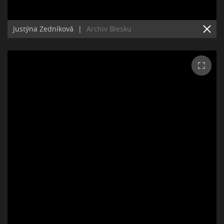
Justýna Zedníková
|
Archiv Blesku