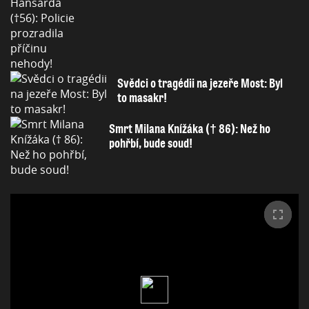
Svědci o tragédii na jezeře Most: Byl
to masakr!
Smrt Milana Knížáka († 86): Než ho
pohřbí, bude soud!