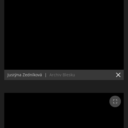
Justýna Zedníková
|
Archiv Blesku