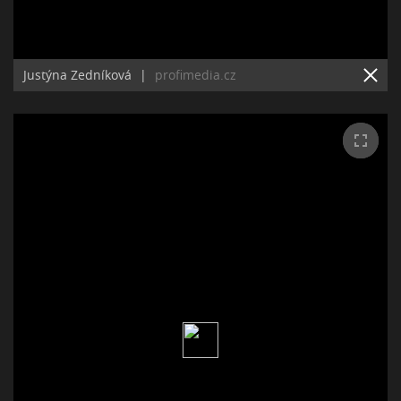
Justýna Zedníková
|
profimedia.cz