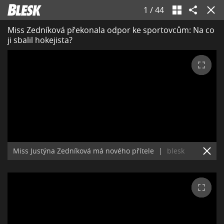
1
/
44
Miss Zedníková překonala odpor ke sportovcům: Na co
ji sbalil hokejista?
Miss Justýna Zedníková má nového přítele
|
blesk