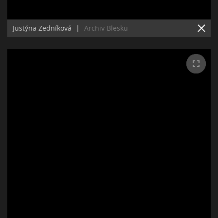
Justýna Zedníková
|
Archiv Blesku