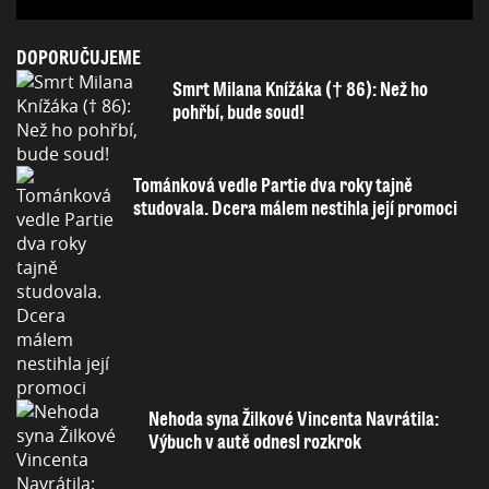
DOPORUČUJEME
Smrt Milana Knížáka († 86): Než ho
pohřbí, bude soud!
Tománková vedle Partie dva roky tajně
studovala. Dcera málem nestihla její promoci
Nehoda syna Žilkové Vincenta Navrátila:
Výbuch v autě odnesl rozkrok