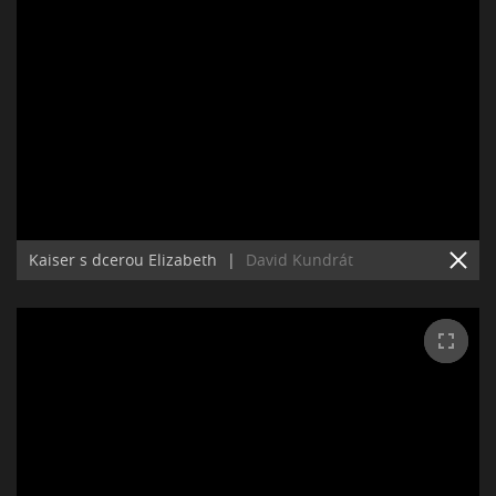
Kaiser s dcerou Elizabeth
|
David Kundrát