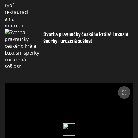
Svatba pravnučky českého krále! Luxusní
šperky i urozená sešlost