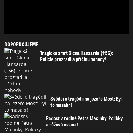
DOPORUČUJEME
Tragická smrt Glena Hansarda (†56):
Policie prozradila příčinu nehody!
Svědci o tragédii na jezeře Most: Byl
to masakr!
Radost v rodině Petra Macinky: Polibky
a růžová oslava!