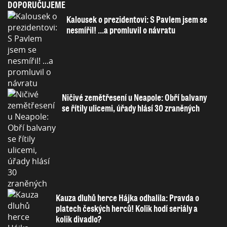
DOPORUČUJEME
Kalousek o prezidentovi: S Pavlem jsem se
nesmířil! ...a promluvil o návratu
Ničivé zemětřesení u Neapole: Obří balvany
se řítily ulicemi, úřady hlásí 30 zraněných
Kauza dluhů herce Hájka odhalila: Pravda o
platech českých herců! Kolik hodí seriály a
kolik divadlo?