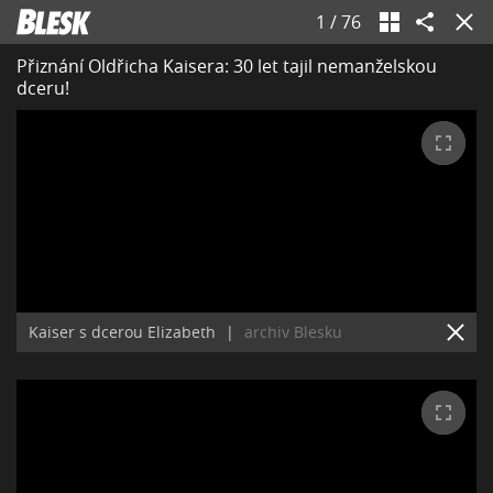
1
/
76
Přiznání Oldřicha Kaisera: 30 let tajil nemanželskou
dceru!
Kaiser s dcerou Elizabeth
|
archiv Blesku