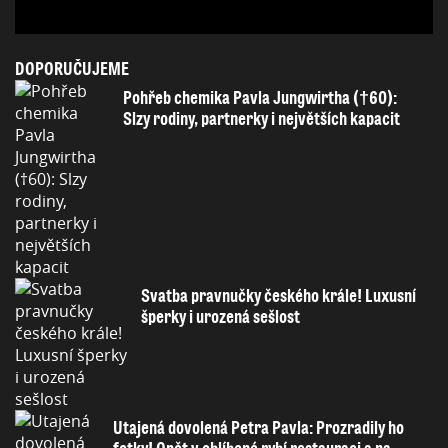
DOPORUČUJEME
Pohřeb chemika Pavla Jungwirtha (†60):
Slzy rodiny, partnerky i největších kapacit
Svatba pravnučky českého krále! Luxusní
šperky i urozená sešlost
Utajená dovolená Petra Pavla: Prozradily ho