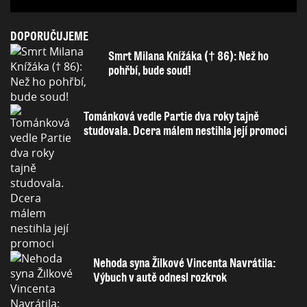
DOPORUČUJEME
Smrt Milana Knížáka († 86): Než ho
pohřbí, bude soud!
Tománková vedle Partie dva roky tajně
studovala. Dcera málem nestihla její promoci
Nehoda syna Žilkové Vincenta Navrátila:
Výbuch v autě odnesl rozkrok