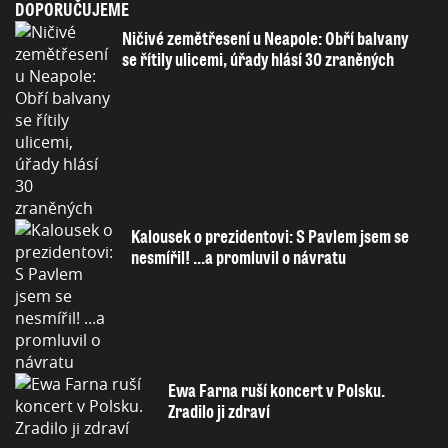
DOPORUČUJEME
Ničivé zemětřesení u Neapole: Obří balvany
se řítily ulicemi, úřady hlásí 30 zraněných
Kalousek o prezidentovi: S Pavlem jsem se
nesmířil! ...a promluvil o návratu
Ewa Farna ruší koncert v Polsku.
Zradilo ji zdraví