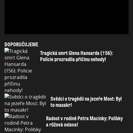
DOPORUČUJEME
Tragická smrt Glena Hansarda (†56):
Policie prozradila příčinu nehody!
Svědci o tragédii na jezeře Most: Byl
to masakr!
Radost v rodině Petra Macinky: Polibky
a růžová oslava!