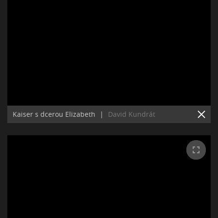
Kaiser s dcerou Elizabeth
|
David Kundrát