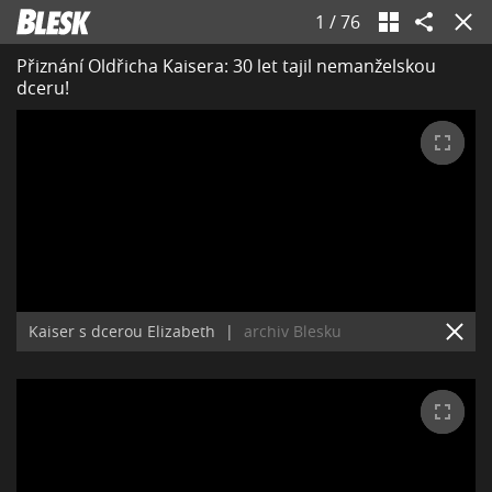
1
/
76
Přiznání Oldřicha Kaisera: 30 let tajil nemanželskou
dceru!
Kaiser s dcerou Elizabeth
|
archiv Blesku