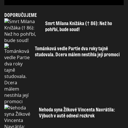
DOPORUČUJEME
Smrt Milana Knížáka († 86): Než ho
pohřbí, bude soud!
Tománková vedle Partie dva roky tajně
studovala. Dcera málem nestihla její promoci
Nehoda syna Žilkové Vincenta Navrátila:
Výbuch v autě odnesl rozkrok