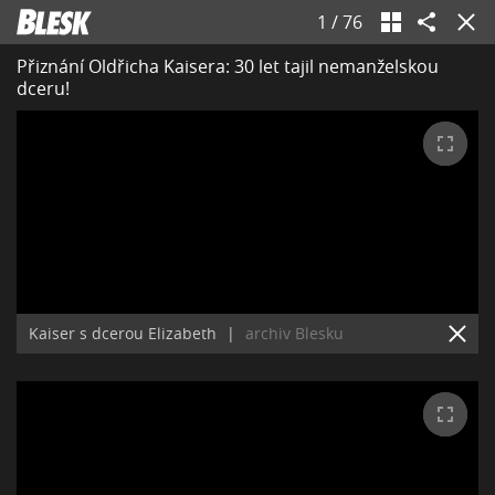
1
/
76
Přiznání Oldřicha Kaisera: 30 let tajil nemanželskou
dceru!
Kaiser s dcerou Elizabeth
|
archiv Blesku