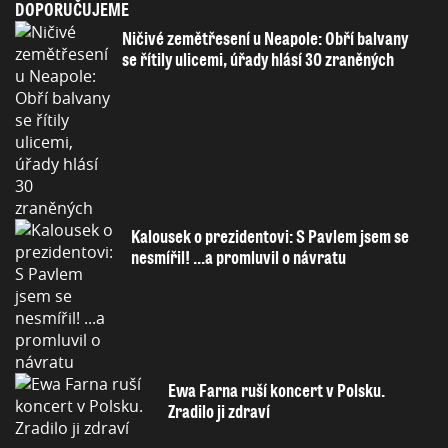
DOPORUČUJEME
Ničivé zemětřesení u Neapole: Obří balvany
se řítily ulicemi, úřady hlásí 30 zraněných
Kalousek o prezidentovi: S Pavlem jsem se
nesmířil! ...a promluvil o návratu
Ewa Farna ruší koncert v Polsku.
Zradilo ji zdraví