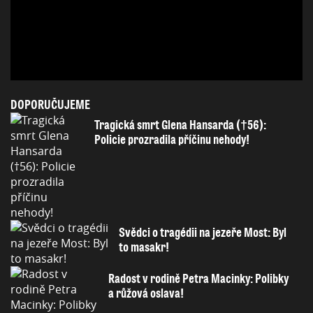
DOPORUČUJEME
Tragická smrt Glena Hansarda (†56):
Policie prozradila příčinu nehody!
Svědci o tragédii na jezeře Most: Byl
to masakr!
Radost v rodině Petra Macinky: Polibky
a růžová oslava!