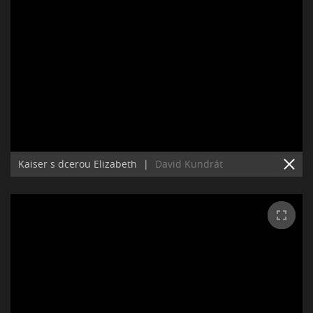
Kaiser s dcerou Elizabeth
|
David Kundrát