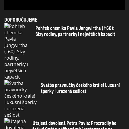
DOPORUČUJEME
Pohřeb chemika Pavla Jungwirtha (†60):
Slzy rodiny, partnerky i největších kapacit
Svatba pravnučky českého krále! Luxusní
šperky i urozená sešlost
Utajená dovolená Petra Pavla: Prozradily ho