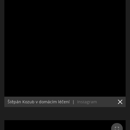
Štěpán Kozub v domácím léčení
|
Instagram