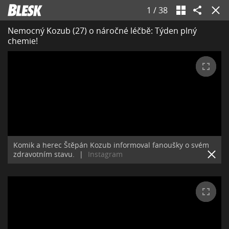
1
/
38
Nemocný Kozub (27) o náročné léčbě: Týden plný
chemie!
Komik a herec Štěpán Kozub informoval fanoušky o svém
zdravotním stavu.
|
Instagram