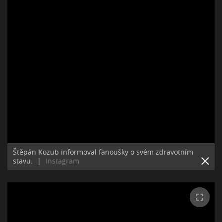
Štěpán Kozub informoval fanoušky o svém zdravotním
stavu.
|
Instagram