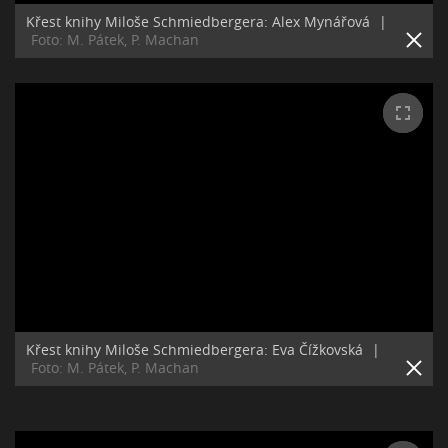
Křest knihy Miloše Schmiedbergera: Alex Mynářová
|
Foto: M. Pátek, P. Machan
Křest knihy Miloše Schmiedbergera: Eva Čížkovská
|
Foto: M. Pátek, P. Machan