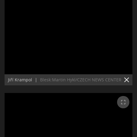
Jiří Krampol
|
Blesk:Martin Hykl/CZECH NEWS CENTER