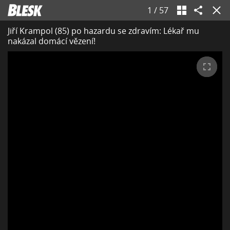
1
/
57
Jiří Krampol (85) po hazardu se zdravím: Lékař mu
nakázal domácí vězení!