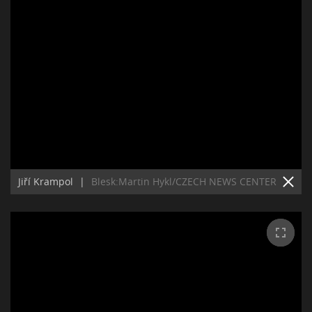
Jiří Krampol
|
Blesk:Martin Hykl/CZECH NEWS CENTER