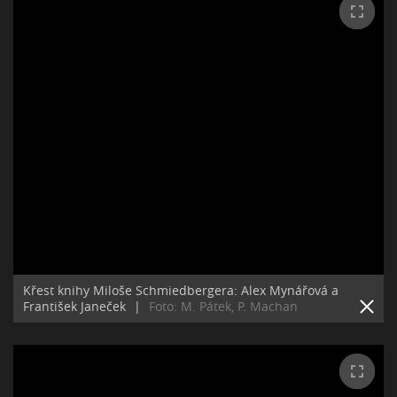
Křest knihy Miloše Schmiedbergera: Alex Mynářová a
František Janeček
|
Foto: M. Pátek, P. Machan