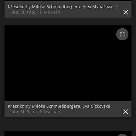
Křest knihy Miloše Schmiedbergera: Alex Mynářová
|
Foto: M. Pátek, P. Machan
Křest knihy Miloše Schmiedbergera: Eva Čížkovská
|
Foto: M. Pátek, P. Machan