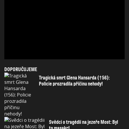
DOPORUČUJEME
Tragická smrt Glena Hansarda (†56):
Policie prozradila příčinu nehody!
Svědci o tragédii na jezeře Most: Byl
to masakr!