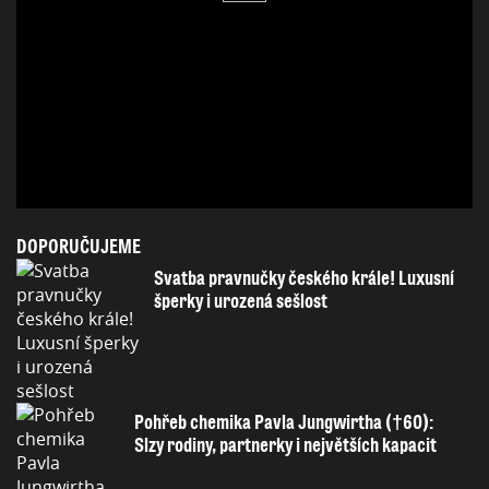
DOPORUČUJEME
Svatba pravnučky českého krále! Luxusní
šperky i urozená sešlost
Pohřeb chemika Pavla Jungwirtha (†60):
Slzy rodiny, partnerky i největších kapacit