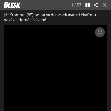
1
/
57
Jiří Krampol (85) po hazardu se zdravím: Lékař mu
nakázal domácí vězení!