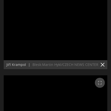
Jiří Krampol
|
Blesk:Martin Hykl/CZECH NEWS CENTER