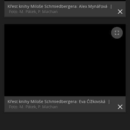
Křest knihy Miloše Schmiedbergera: Alex Mynářová
|
Foto: M. Pátek, P. Machan
Křest knihy Miloše Schmiedbergera: Eva Čížkovská
|
Foto: M. Pátek, P. Machan