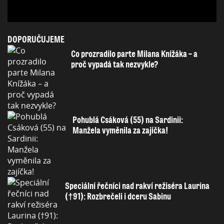
DOPORUČUJEME
Co prozradilo parte Milana Knížáka – a
proč vypadá tak nezvykle?
Pohublá Csáková (55) na Sardinii:
Manžela vyměnila za zajíčka!
Speciální řečníci nad rakví režiséra Laurina
(†91): Rozbrečeli i dceru Sabinu