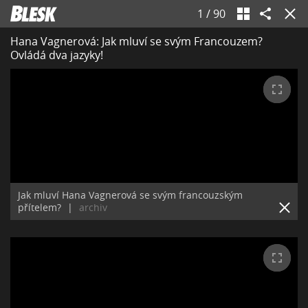
1
/
90
Hana Vagnerová: Jak mluví se svým Francouzem?
Ovládá dva jazyky!
Jak mluví Hana Vagnerová se svým francouzským
přítelem?
|
archiv