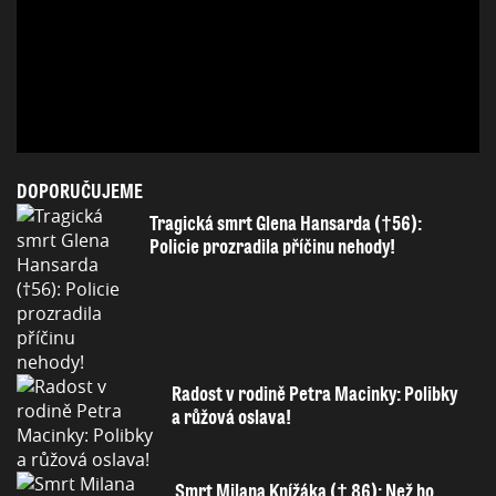
DOPORUČUJEME
Tragická smrt Glena Hansarda (†56):
Policie prozradila příčinu nehody!
Radost v rodině Petra Macinky: Polibky
a růžová oslava!
Smrt Milana Knížáka († 86): Než ho