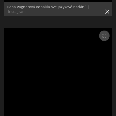
Hana Vagnerová odhalila své jazykové nadání
|
Instagram