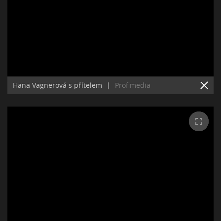
Hana Vagnerová s přítelem
|
Profimedia