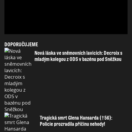
DOPORUČUJEME
Nová láska ve sněmovních lavicích: Decroix s
mladým kolegou z ODS v bazénu pod Sněžkou
Tragická smrt Glena Hansarda (†56):
Policie prozradila příčinu nehody!