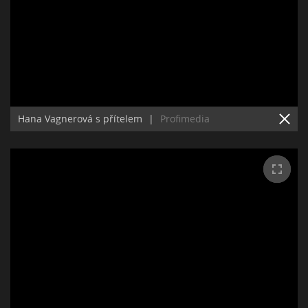
Hana Vagnerová s přítelem
|
Profimedia