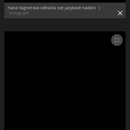
Hana Vagnerová odhalila své jazykové nadání
|
Instagram