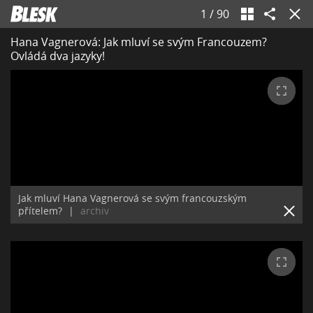
1
/
90
Hana Vagnerová: Jak mluví se svým Francouzem?
Ovládá dva jazyky!
Jak mluví Hana Vagnerová se svým francouzským
přítelem?
|
archiv