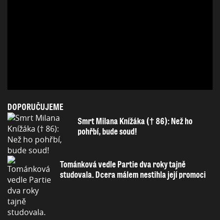
DOPORUČUJEME
Smrt Milana Knížáka († 86): Než ho
pohřbí, bude soud!
Tománková vedle Partie dva roky tajně
studovala. Dcera málem nestihla její promoci