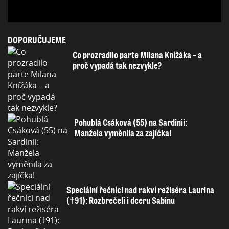
DOPORUČUJEME
Co prozradilo parte Milana Knížáka – a
proč vypadá tak nezvykle?
Pohublá Csáková (55) na Sardinii:
Manžela vyměnila za zajíčka!
Speciální řečníci nad rakví režiséra Laurina
(†91): Rozbrečeli i dceru Sabinu