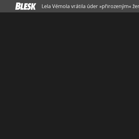
Lela Vémola vrátila úder »přirozeným« žen