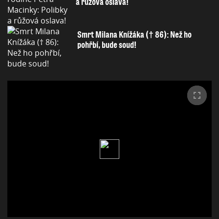
a růžová oslava!
Smrt Milana Knížáka († 86): Než ho
pohřbí, bude soud!