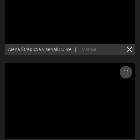
Alena Štréblová v seriálu Ulice
|
TV Nova