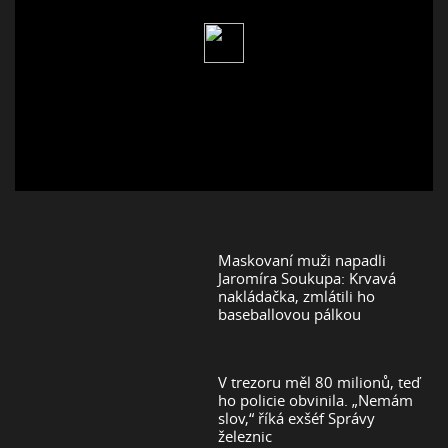
Maskovaní muži napadli
Jaromíra Soukupa: Krvavá
nakládačka, zmlátili ho
baseballovou pálkou
V trezoru měl 80 milionů, teď
ho policie obvinila. „Nemám
slov,“ říká exšéf Správy
železnic