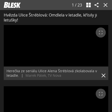
1
/
23
Hvězda Ulice Štréblová: Omdlela v letadle, křísily ji
letušky!
Herečka ze seriálu Ulice Alena Štréblová zkolabovala v
letadle.
|
Marek Pátek, TV Nova