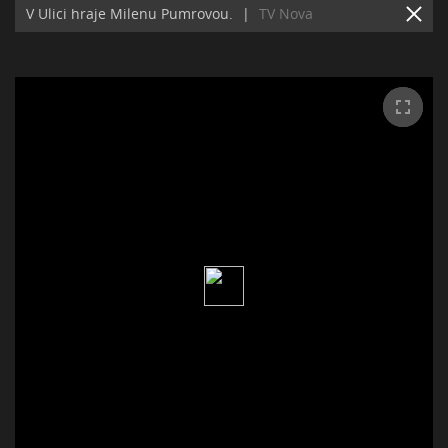
V Ulici hraje Milenu Pumrovou.
|
TV Nova