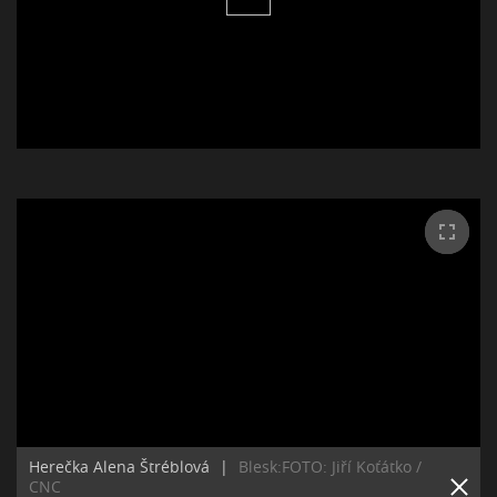
Herečka Alena Štréblová
|
Blesk:FOTO: Jiří Koťátko /
CNC