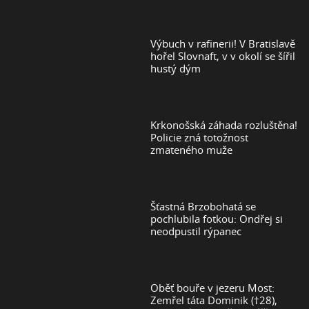
Výbuch v rafinerii! V Bratislavě
hořel Slovnaft, v v okolí se šířil
hustý dým
Krkonošská záhada rozluštěna!
Policie zná totožnost
zmateného muže
Šťastná Brzobohatá se
pochlubila fotkou: Ondřej si
neodpustil rýpanec
Oběť bouře v jezeru Most:
Zemřel táta Dominik (†28),