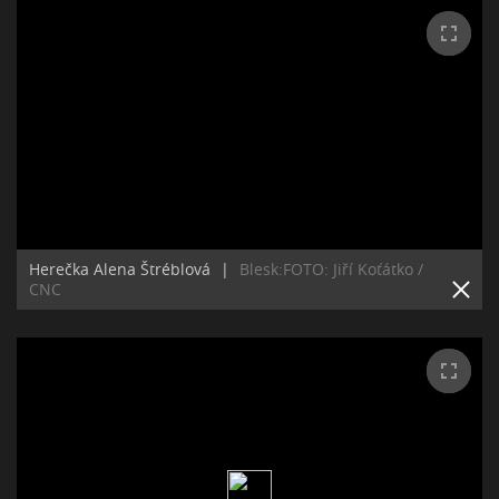
Herečka Alena Štréblová
|
Blesk:FOTO: Jiří Koťátko /
CNC