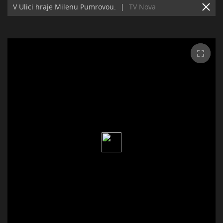
V Ulici hraje Milenu Pumrovou.
|
TV Nova