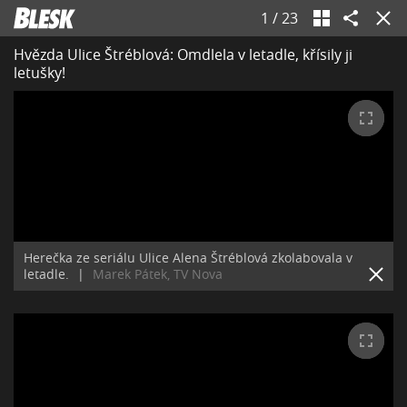
1
/
23
Hvězda Ulice Štréblová: Omdlela v letadle, křísily ji
letušky!
Herečka ze seriálu Ulice Alena Štréblová zkolabovala v
letadle.
|
Marek Pátek, TV Nova