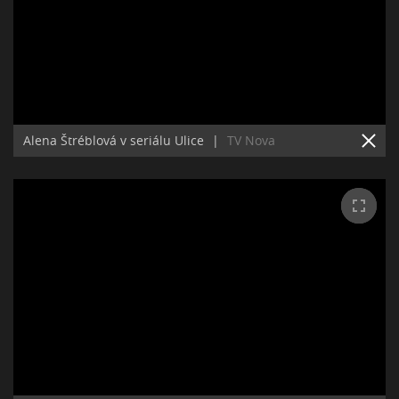
Alena Štréblová v seriálu Ulice
|
TV Nova