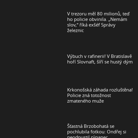
V trezoru měl 80 milionů, teď
ho policie obvinila. „Nemám
slov,“ říká exšéf Správy
železnic
Výbuch v rafinerii! V Bratislavě
hoří Slovnaft, šíří se hustý dým
Krkonošská záhada rozluštěna!
Policie zná totožnost
zmateného muže
Šťastná Brzobohatá se
pochlubila fotkou: Ondřej si
neodpustil rýpanec