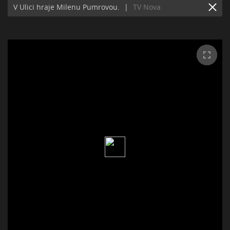
V Ulici hraje Milenu Pumrovou.
|
TV Nova