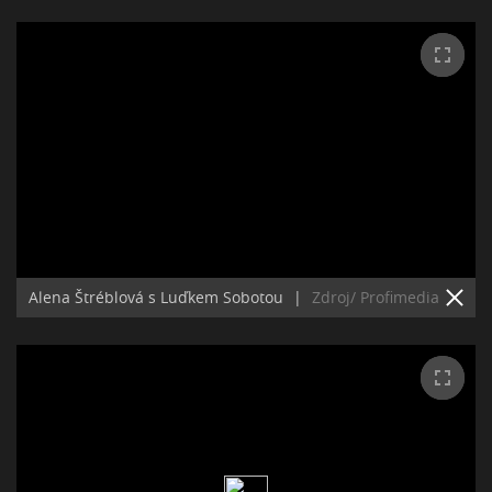
Alena Štréblová s Luďkem Sobotou
|
Zdroj/ Profimedia