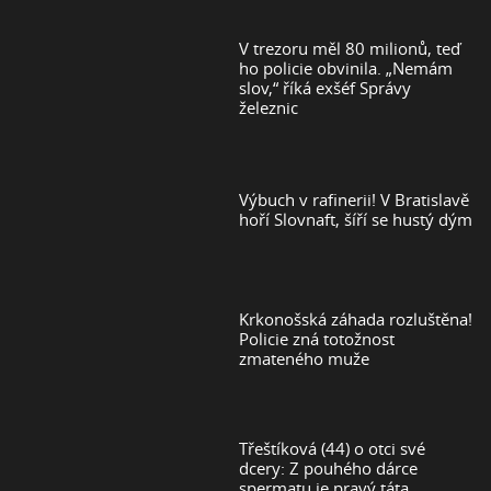
V trezoru měl 80 milionů, teď
ho policie obvinila. „Nemám
slov,“ říká exšéf Správy
železnic
Výbuch v rafinerii! V Bratislavě
hoří Slovnaft, šíří se hustý dým
Krkonošská záhada rozluštěna!
Policie zná totožnost
zmateného muže
Třeštíková (44) o otci své
dcery: Z pouhého dárce
spermatu je pravý táta