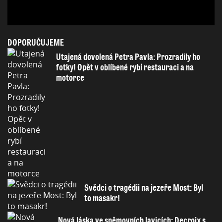
DOPORUČUJEME
Utajená dovolená Petra Pavla: Prozradily ho
fotky! Opět v oblíbené rybí restauraci a na
motorce
Svědci o tragédii na jezeře Most: Byl
to masakr!
Nová láska ve sněmovních lavicích: Decroix s