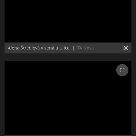
Alena Štréblová v seriálu Ulice
|
TV Nova