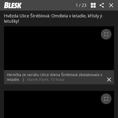
1
/
23
Hvězda Ulice Štréblová: Omdlela v letadle, křísily ji
letušky!
Herečka ze seriálu Ulice Alena Štréblová zkolabovala v
letadle.
|
Marek Pátek, TV Nova