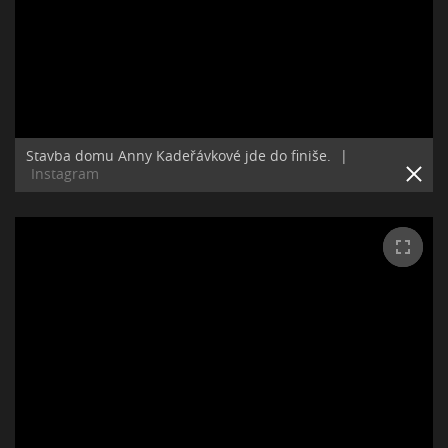
Stavba domu Anny Kadeřávkové jde do finiše.
|
Instagram