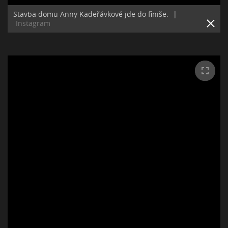
Stavba domu Anny Kadeřávkové jde do finiše.
|
Instagram