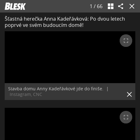
1
/
66
Šťastná herečka Anna Kadeřávková: Po dvou letech
poprvé ve svém budoucím domě!
Stavba domu Anny Kadeřávkové jde do finiše.
|
Instagram, CNC