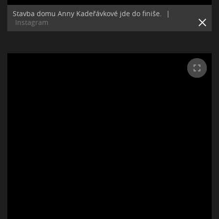
Stavba domu Anny Kadeřávkové jde do finiše.
|
Instagram