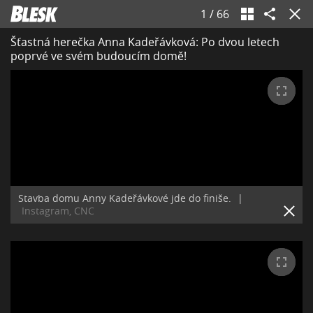
1
/
66
Šťastná herečka Anna Kadeřávková: Po dvou letech
poprvé ve svém budoucím domě!
Stavba domu Anny Kadeřávkové jde do finiše.
|
Instagram, CNC