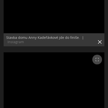
Stavba domu Anny Kadeřávkové jde do finiše.
|
Instagram