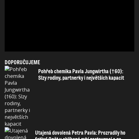
DOPORUČUJEME
Pohřeb chemika Pavla Jungwirtha (†60):
Slzy rodiny, partnerky i největších kapacit
Utajená dovolená Petra Pavla: Prozradily ho