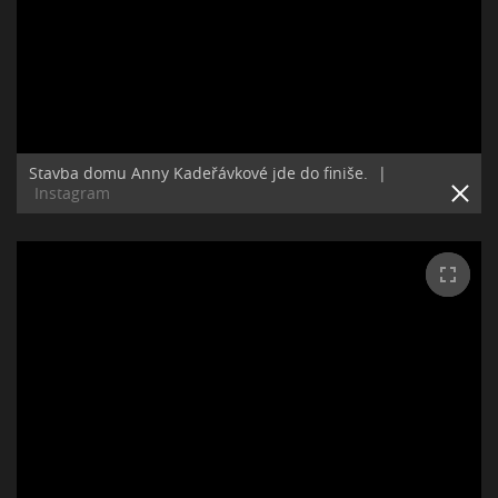
Stavba domu Anny Kadeřávkové jde do finiše.
|
Instagram