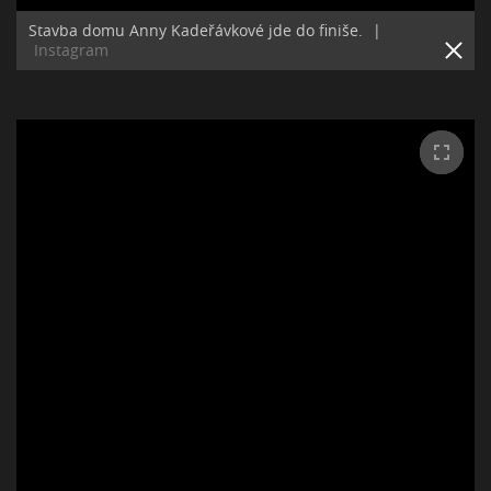
Stavba domu Anny Kadeřávkové jde do finiše.
|
Instagram