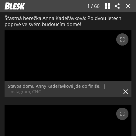
1
/
66
Šťastná herečka Anna Kadeřávková: Po dvou letech
poprvé ve svém budoucím domě!
Stavba domu Anny Kadeřávkové jde do finiše.
|
Instagram, CNC