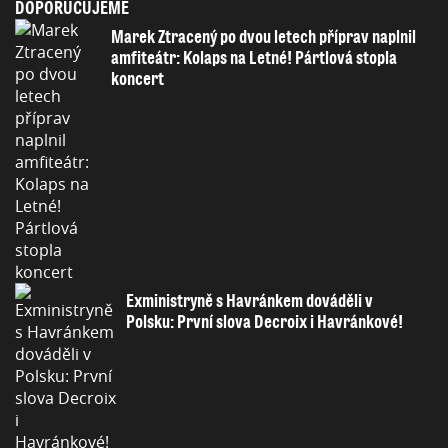
DOPORUČUJEME
Marek Ztracený po dvou letech příprav naplnil
amfiteátr: Kolaps na Letné! Pártlová stopla
koncert
Exministryně s Havránkem dováděli v
Polsku: První slova Decroix i Havránkové!