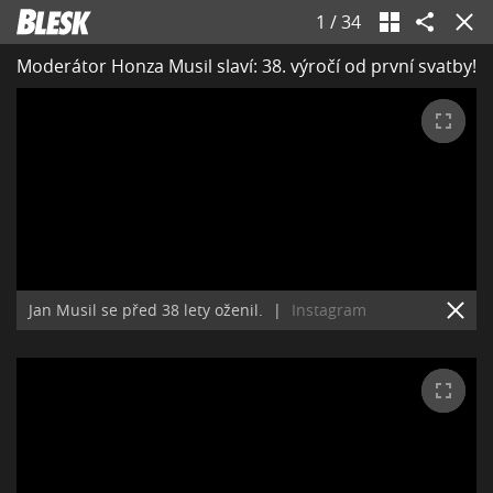
1
/
34
Moderátor Honza Musil slaví: 38. výročí od první svatby!
Jan Musil se před 38 lety oženil.
|
Instagram