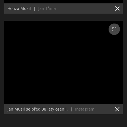
Honza Musil
|
Jan Tůma
Jan Musil se před 38 lety oženil.
|
Instagram