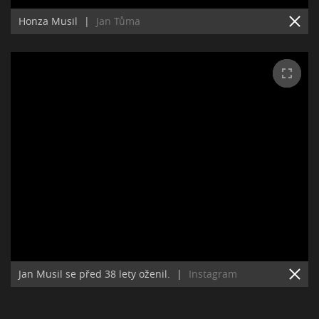
Honza Musil
|
Jan Tůma
Jan Musil se před 38 lety oženil.
|
Instagram