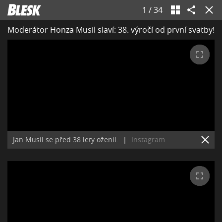
1
/
34
Moderátor Honza Musil slaví: 38. výročí od první svatby!
Jan Musil se před 38 lety oženil.
|
Instagram