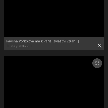
Pavlína Pořízková má k Paříži zvláštní vztah
|
instagram.com