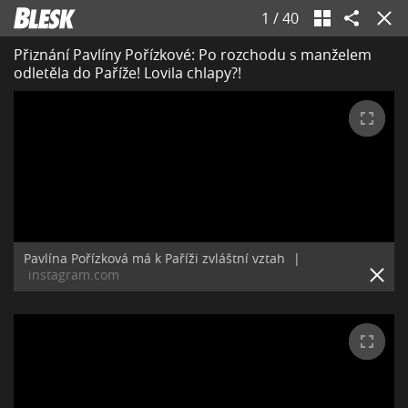
1
/
40
Přiznání Pavlíny Pořízkové: Po rozchodu s manželem
odletěla do Paříže! Lovila chlapy?!
Pavlína Pořízková má k Paříži zvláštní vztah
|
instagram.com