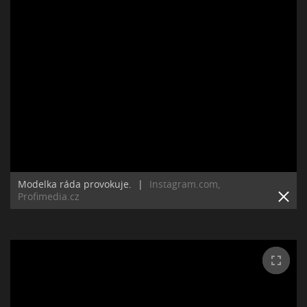
Modelka ráda provokuje.
|
Instagram.com,
Profimedia.cz