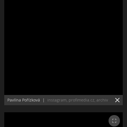
Pavlína Pořízková
|
instagram, profimedia.cz, archiv