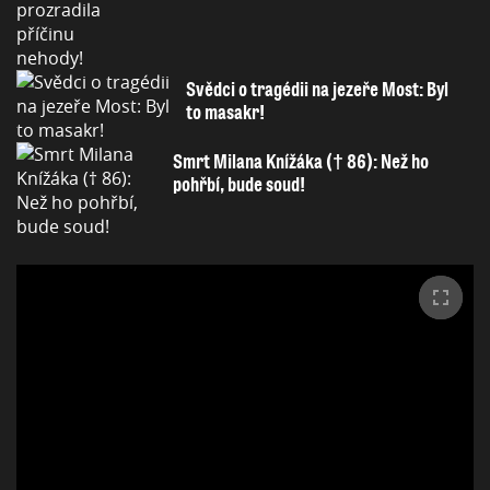
Svědci o tragédii na jezeře Most: Byl
to masakr!
Smrt Milana Knížáka († 86): Než ho
pohřbí, bude soud!