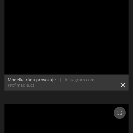
Modelka ráda provokuje.
|
Instagram.com,
Profimedia.cz