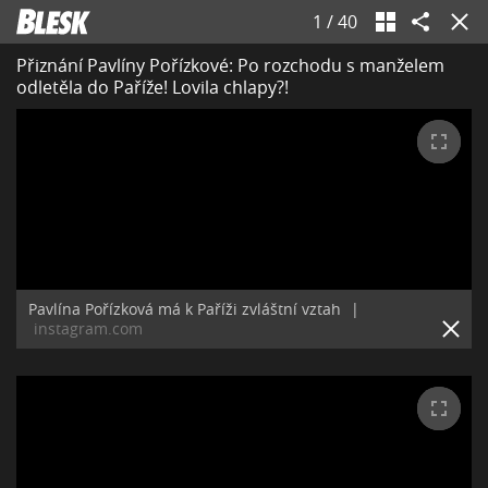
1
/
40
Přiznání Pavlíny Pořízkové: Po rozchodu s manželem
odletěla do Paříže! Lovila chlapy?!
Pavlína Pořízková má k Paříži zvláštní vztah
|
instagram.com