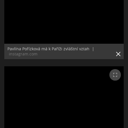
Pavlína Pořízková má k Paříži zvláštní vztah
|
instagram.com