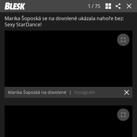
1
/
75
Marika Šoposká se na dovolené ukázala nahoře bez:
Sexy StarDance!
Marika Šoposká na dovolené
|
Instagram