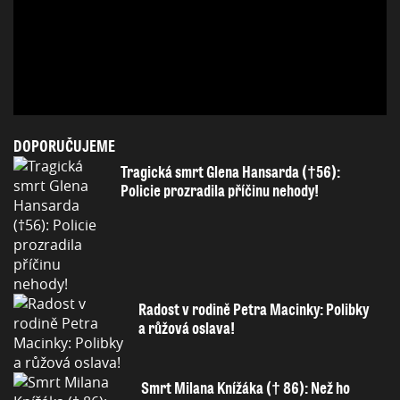
DOPORUČUJEME
Tragická smrt Glena Hansarda (†56):
Policie prozradila příčinu nehody!
Radost v rodině Petra Macinky: Polibky
a růžová oslava!
Smrt Milana Knížáka († 86): Než ho