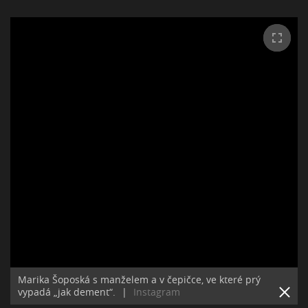
Marika Šoposká s manželem a v čepičce, ve které prý
vypadá „jak dement“.
|
Instagram