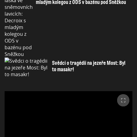
mladým kolegou z ODS v bazénu pod Sněžkou
Svědci o tragédii na jezeře Most: Byl
to masakr!