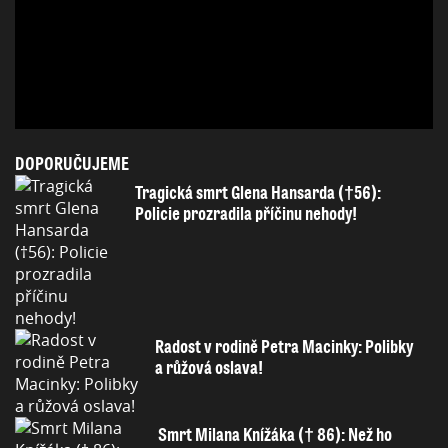
DOPORUČUJEME
Tragická smrt Glena Hansarda (†56):
Policie prozradila příčinu nehody!
Radost v rodině Petra Macinky: Polibky
a růžová oslava!
Smrt Milana Knížáka († 86): Než ho