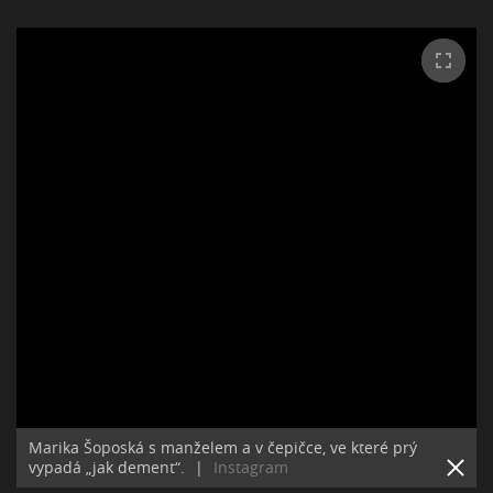
Marika Šoposká s manželem a v čepičce, ve které prý
vypadá „jak dement“.
|
Instagram