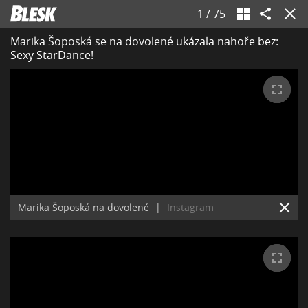
1
/
75
Marika Šoposká se na dovolené ukázala nahoře bez:
Sexy StarDance!
Marika Šoposká na dovolené
|
Instagram