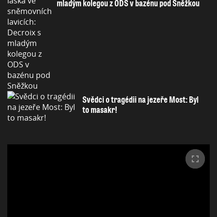
mladým kolegou z ODS v bazénu pod Sněžkou
Svědci o tragédii na jezeře Most: Byl
to masakr!