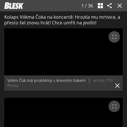
1
/
36
Kolaps Viléma Čoka na koncertě: Hrozila mu mrtvice, a
přesto šel znovu hrát! Chce umřít na jevišti!
Vilém Čok má problémy s krevním tlakem
|
archiv, FTV
Prima