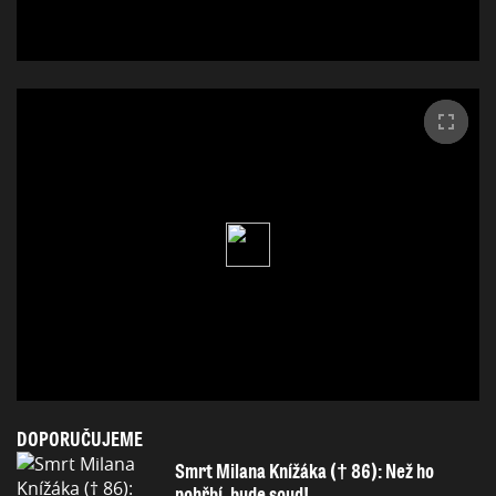
DOPORUČUJEME
Smrt Milana Knížáka († 86): Než ho
pohřbí, bude soud!