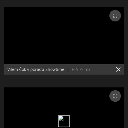
Vilém Čok v pořadu Showtime
|
FTV Prima