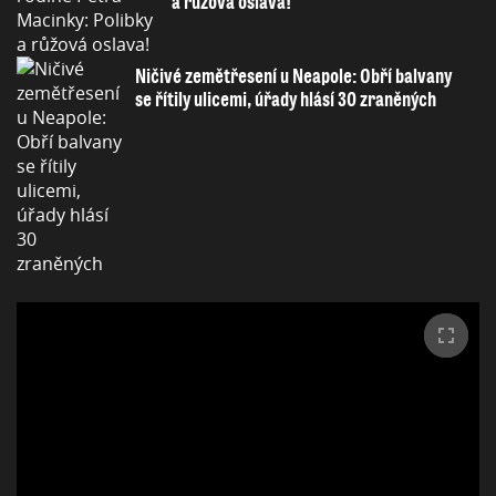
a růžová oslava!
Ničivé zemětřesení u Neapole: Obří balvany
se řítily ulicemi, úřady hlásí 30 zraněných