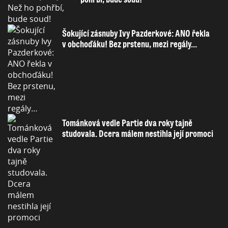
Šokující zásnuby Ivy Pazderkové: ANO řekla
v obchoďáku! Bez prstenu, mezi regály…
Tománková vedle Partie dva roky tajně
studovala. Dcera málem nestihla její promoci