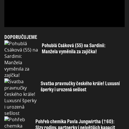
DOPORUČUJEME
Pohublá Csáková (55) na Sardinii:
Manžela vyměnila za zajíčka!
Svatba pravnučky českého krále! Luxusní
šperky i urozená sešlost
Pohřeb chemika Pavla Jungwirtha (†60):
Slzy rodiny, partnerky i největších kapacit