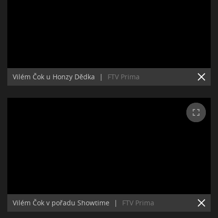
Vilém Čok u Honzy Dědka
|
FTV Prima
Vilém Čok v pořadu Showtime
|
FTV Prima