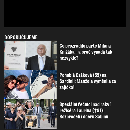
DOPORUČUJEME
Co prozradilo parte Milana
Knížáka – a proč vypadá tak
nezvykle?
Pohublá Csáková (55) na
Sardinii: Manžela vyměnila za
zajíčka!
Speciální řečníci nad rakví
režiséra Laurina (†91):
Rozbrečeli i dceru Sabinu