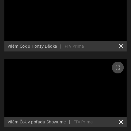
Vilém Čok u Honzy Dědka
|
FTV Prima
Vilém Čok v pořadu Showtime
|
FTV Prima