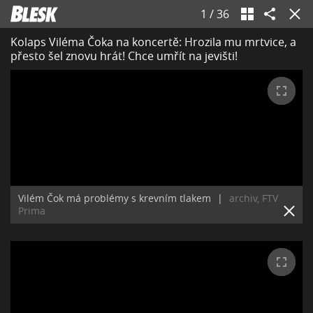
1
/
36
Kolaps Viléma Čoka na koncertě: Hrozila mu mrtvice, a
přesto šel znovu hrát! Chce umřít na jevišti!
Vilém Čok má problémy s krevním tlakem
|
archiv, FTV
Prima