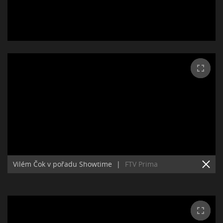
Vilém Čok v pořadu Showtime
|
FTV Prima