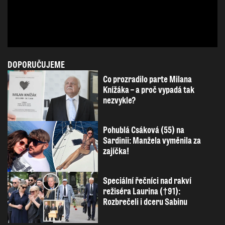
DOPORUČUJEME
Co prozradilo parte Milana
Knížáka – a proč vypadá tak
nezvykle?
Pohublá Csáková (55) na
Sardinii: Manžela vyměnila za
zajíčka!
Speciální řečníci nad rakví
režiséra Laurina (†91):
Rozbrečeli i dceru Sabinu