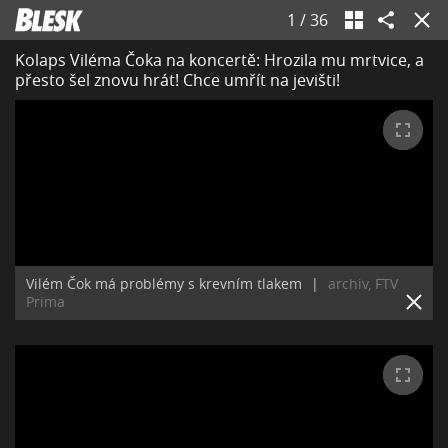
1
/
36
Kolaps Viléma Čoka na koncertě: Hrozila mu mrtvice, a
přesto šel znovu hrát! Chce umřít na jevišti!
Vilém Čok má problémy s krevním tlakem
|
archiv, FTV
Prima