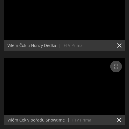
Vilém Čok u Honzy Dědka
|
FTV Prima
Vilém Čok v pořadu Showtime
|
FTV Prima