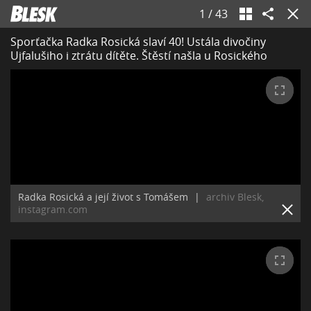
1
/
43
Sporťačka Radka Rosická slaví 40! Ustála divočiny
Ujfalušiho i ztrátu dítěte. Štěstí našla u Rosického
Radka Rosická a její život s Tomášem
|
archiv Blesk,
instagram.com