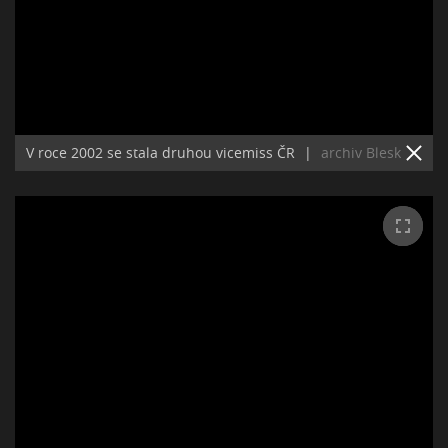
V roce 2002 se stala druhou vicemiss ČR
|
archiv Blesk