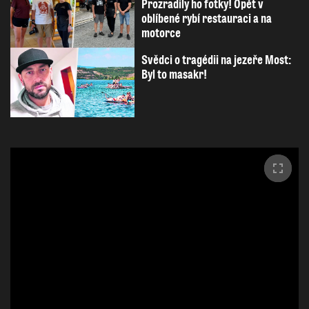
Prozradily ho fotky! Opět v
oblíbené rybí restauraci a na
motorce
Svědci o tragédii na jezeře Most:
Byl to masakr!