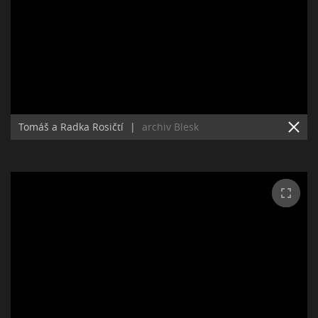
Tomáš a Radka Rosičtí
|
archiv Blesk