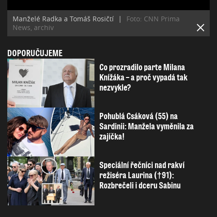
Manželé Radka a Tomáš Rosičtí
|
Foto: CNN Prima
News, archiv
DOPORUČUJEME
Co prozradilo parte Milana
Knížáka – a proč vypadá tak
nezvykle?
Pohublá Csáková (55) na
Sardinii: Manžela vyměnila za
zajíčka!
Speciální řečníci nad rakví
režiséra Laurina (†91):
Rozbrečeli i dceru Sabinu