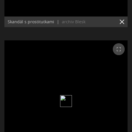
Skandál s prostitutkami
|
archiv Blesk