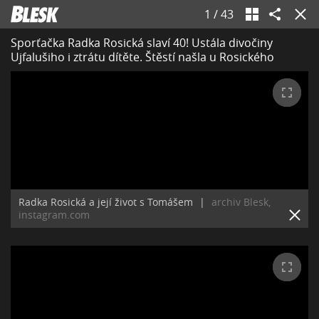
1
/
43
Sporťačka Radka Rosická slaví 40! Ustála divočiny
Ujfalušiho i ztrátu dítěte. Štěstí našla u Rosického
Radka Rosická a její život s Tomášem
|
archiv Blesk,
instagram.com