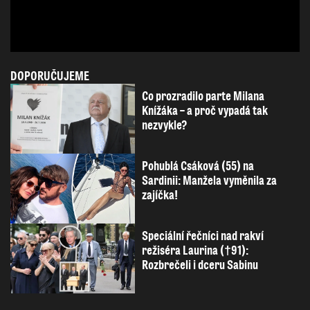
DOPORUČUJEME
Co prozradilo parte Milana
Knížáka – a proč vypadá tak
nezvykle?
Pohublá Csáková (55) na
Sardinii: Manžela vyměnila za
zajíčka!
Speciální řečníci nad rakví
režiséra Laurina (†91):
Rozbrečeli i dceru Sabinu