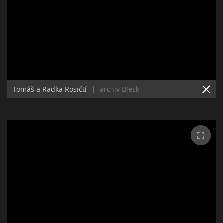
Tomáš a Radka Rosičtí
|
archiv Blesk