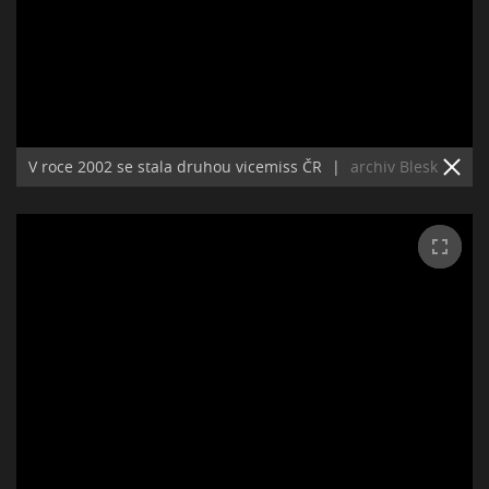
V roce 2002 se stala druhou vicemiss ČR
|
archiv Blesk