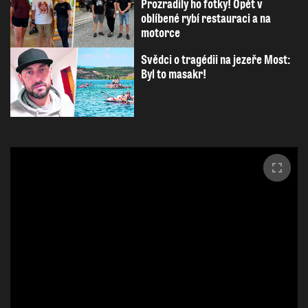
Prozradily ho fotky! Opět v
oblíbené rybí restauraci a na
motorce
Svědci o tragédii na jezeře Most:
Byl to masakr!