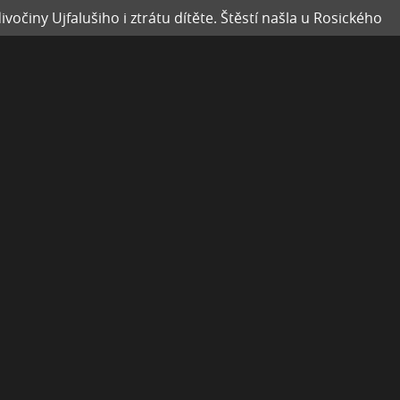
vočiny Ujfalušiho i ztrátu dítěte. Štěstí našla u Rosického