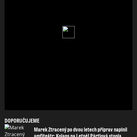
DOPORUČUJEME
Marek Ztracený po dvou letech příprav naplnil
amfiteátr: Kolaps na Letné! Pártlová stopla