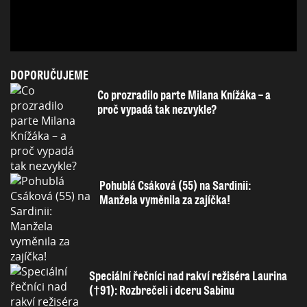
DOPORUČUJEME
Co prozradilo parte Milana Knížáka – a
proč vypadá tak nezvykle?
Pohublá Csáková (55) na Sardinii:
Manžela vyměnila za zajíčka!
Speciální řečníci nad rakví režiséra Laurina
(†91): Rozbrečeli i dceru Sabinu