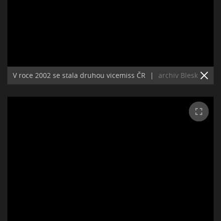
V roce 2002 se stala druhou vicemiss ČR
|
archiv Blesk