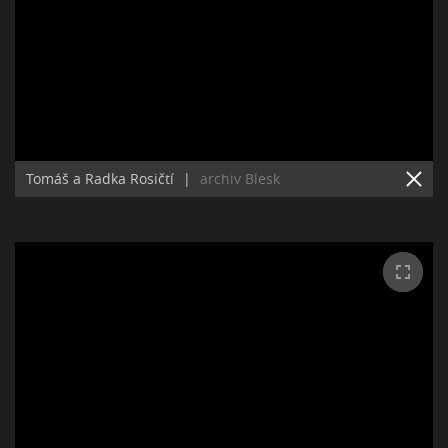
Tomáš a Radka Rosičtí
|
archiv Blesk