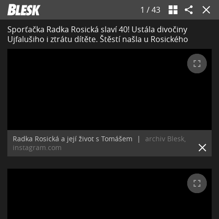
1
/
43
Sporťačka Radka Rosická slaví 40! Ustála divočiny
Ujfalušiho i ztrátu dítěte. Štěstí našla u Rosického
Radka Rosická a její život s Tomášem
|
archiv Blesk,
instagram.com