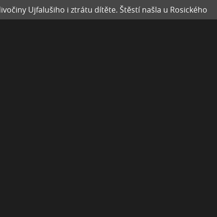
vočiny Ujfalušiho i ztrátu dítěte. Štěstí našla u Rosického