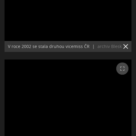
V roce 2002 se stala druhou vicemiss ČR
|
archiv Blesk