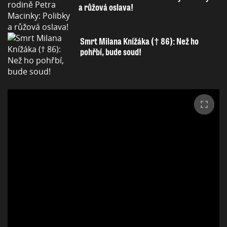
a růžová oslava!
Smrt Milana Knížáka († 86): Než ho
pohřbí, bude soud!