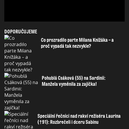
DOPORUČUJEME
Co prozradilo parte Milana Knížáka – a
proč vypadá tak nezvykle?
Pohublá Csáková (55) na Sardinii:
Manžela vyměnila za zajíčka!
Speciální řečníci nad rakví režiséra Laurina
(†91): Rozbrečeli i dceru Sabinu