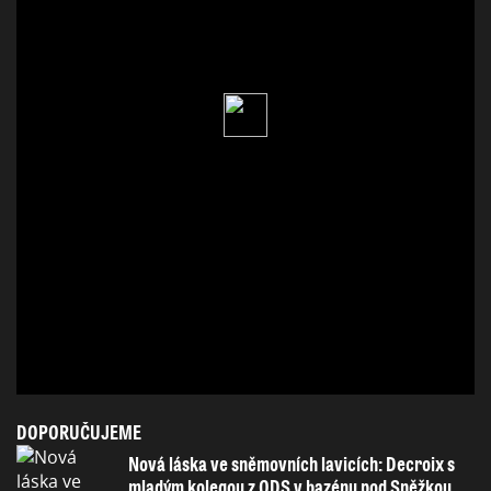
DOPORUČUJEME
Nová láska ve sněmovních lavicích: Decroix s
mladým kolegou z ODS v bazénu pod Sněžkou