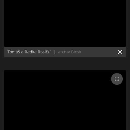
Tomáš a Radka Rosičtí
|
archiv Blesk