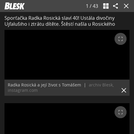
1
/
43
Sporťačka Radka Rosická slaví 40! Ustála divočiny
Ujfalušiho i ztrátu dítěte. Štěstí našla u Rosického
Radka Rosická a její život s Tomášem
|
archiv Blesk,
instagram.com