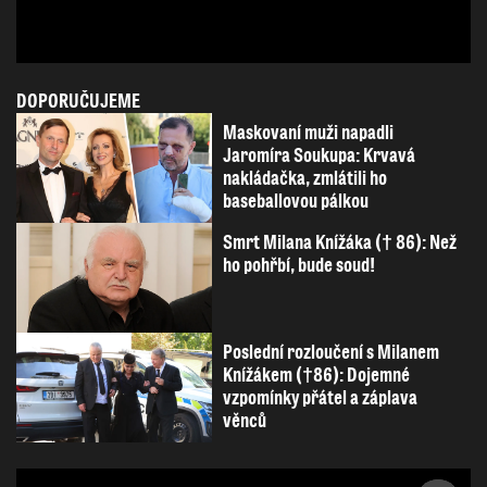
DOPORUČUJEME
Maskovaní muži napadli
Jaromíra Soukupa: Krvavá
nakládačka, zmlátili ho
baseballovou pálkou
Smrt Milana Knížáka († 86): Než
ho pohřbí, bude soud!
Poslední rozloučení s Milanem
Knížákem (†86): Dojemné
vzpomínky přátel a záplava
věnců