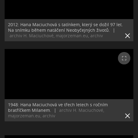
2012: Hana Maciuchová s tatínkem, který se dožil 97 let.
Na snímku během natáčení Neobyčejných životů.
|
archiv H. Maciuchové, majorzeman.eu, archiv
1948: Hana Maciuchová ve třech letech s ročním
bratříčkem Milanem.
|
archiv H. Maciuchové,
majorzeman.eu, archiv