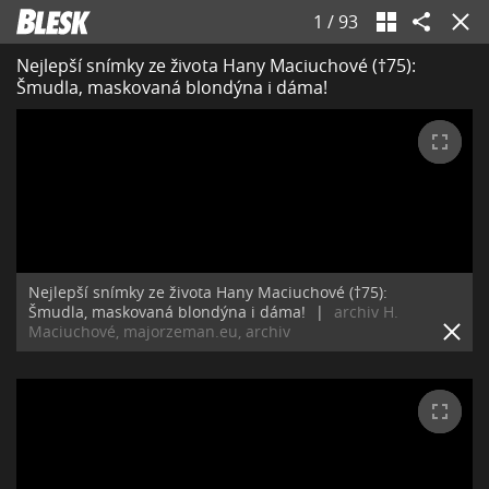
1
/
93
Nejlepší snímky ze života Hany Maciuchové (†75):
Šmudla, maskovaná blondýna i dáma!
Nejlepší snímky ze života Hany Maciuchové (†75):
Šmudla, maskovaná blondýna i dáma!
|
archiv H.
Maciuchové, majorzeman.eu, archiv