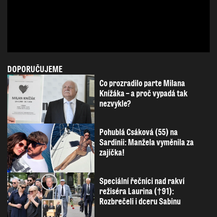
DOPORUČUJEME
Co prozradilo parte Milana
Knížáka – a proč vypadá tak
nezvykle?
Pohublá Csáková (55) na
Sardinii: Manžela vyměnila za
zajíčka!
Speciální řečníci nad rakví
režiséra Laurina (†91):
Rozbrečeli i dceru Sabinu