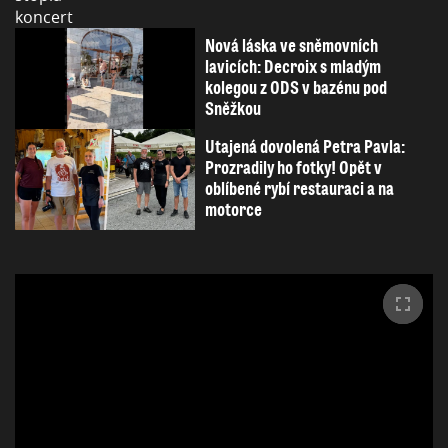
Nová láska ve sněmovních
lavicích: Decroix s mladým
kolegou z ODS v bazénu pod
Sněžkou
Utajená dovolená Petra Pavla:
Prozradily ho fotky! Opět v
oblíbené rybí restauraci a na
motorce