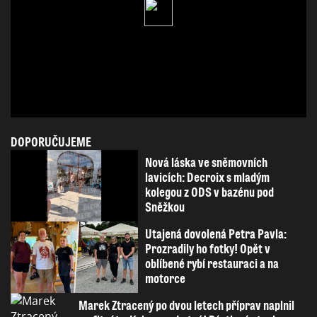
DOPORUČUJEME
Nová láska ve sněmovních
lavicích: Decroix s mladým
kolegou z ODS v bazénu pod
Sněžkou
Utajená dovolená Petra Pavla:
Prozradily ho fotky! Opět v
oblíbené rybí restauraci a na
motorce
Marek Ztracený po dvou letech příprav naplnil