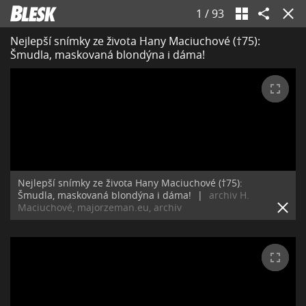
1
/
93
Nejlepší snímky ze života Hany Maciuchové (†75):
Šmudla, maskovaná blondýna i dáma!
Nejlepší snímky ze života Hany Maciuchové (†75):
Šmudla, maskovaná blondýna i dáma!
|
archiv H.
Maciuchové, majorzeman.eu, archiv