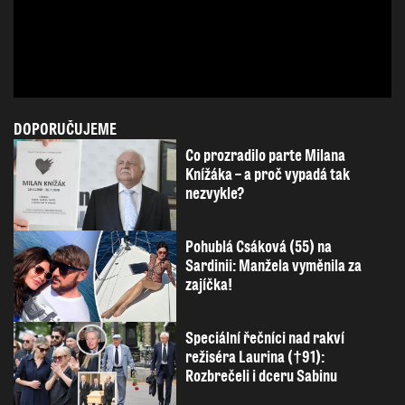
DOPORUČUJEME
Co prozradilo parte Milana
Knížáka – a proč vypadá tak
nezvykle?
Pohublá Csáková (55) na
Sardinii: Manžela vyměnila za
zajíčka!
Speciální řečníci nad rakví
režiséra Laurina (†91):
Rozbrečeli i dceru Sabinu