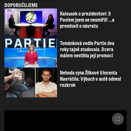
DOPORUČUJEME
Kalousek o prezidentovi: S
Pavlem jsem se nesmířil! ...a
promluvil o návratu
Tománková vedle Partie dva
roky tajně studovala. Dcera
málem nestihla její promoci
Nehoda syna Žilkové Vincenta
Navrátila: Výbuch v autě odnesl
rozkrok