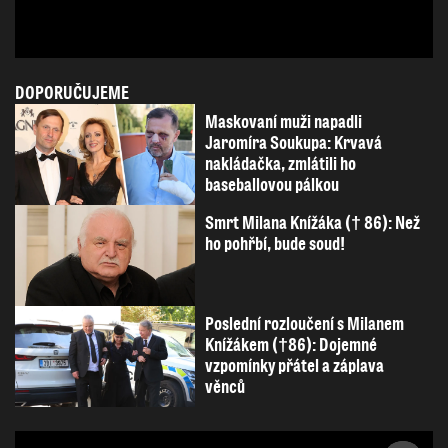
DOPORUČUJEME
Maskovaní muži napadli
Jaromíra Soukupa: Krvavá
nakládačka, zmlátili ho
baseballovou pálkou
Smrt Milana Knížáka († 86): Než
ho pohřbí, bude soud!
Poslední rozloučení s Milanem
Knížákem (†86): Dojemné
vzpomínky přátel a záplava
věnců