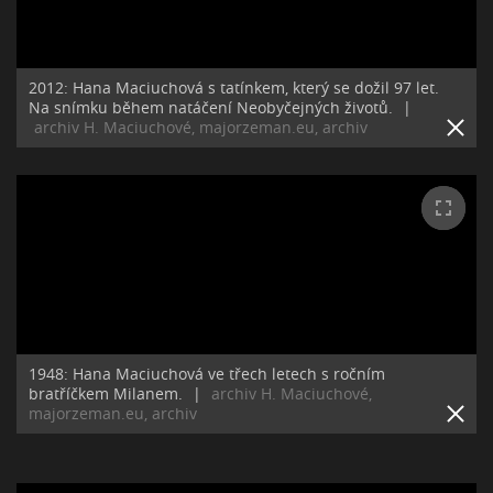
2012: Hana Maciuchová s tatínkem, který se dožil 97 let.
Na snímku během natáčení Neobyčejných životů.
|
archiv H. Maciuchové, majorzeman.eu, archiv
1948: Hana Maciuchová ve třech letech s ročním
bratříčkem Milanem.
|
archiv H. Maciuchové,
majorzeman.eu, archiv