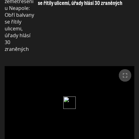
se řítily ulicemi, úřady hlásí 30 zraněných