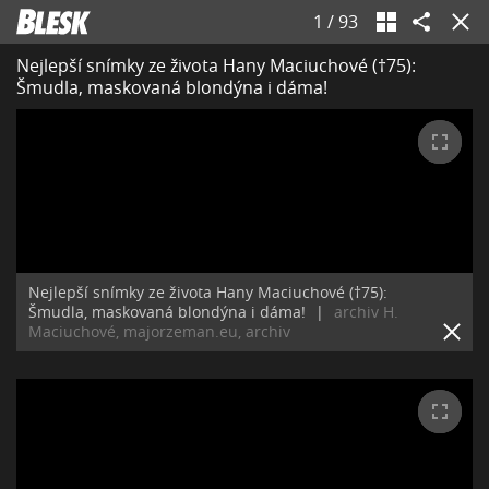
1
/
93
Nejlepší snímky ze života Hany Maciuchové (†75):
Šmudla, maskovaná blondýna i dáma!
Nejlepší snímky ze života Hany Maciuchové (†75):
Šmudla, maskovaná blondýna i dáma!
|
archiv H.
Maciuchové, majorzeman.eu, archiv