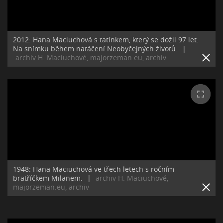
2012: Hana Maciuchová s tatínkem, který se dožil 97 let.
Na snímku během natáčení Neobyčejných životů.
|
archiv H. Maciuchové, majorzeman.eu, archiv
1948: Hana Maciuchová ve třech letech s ročním
bratříčkem Milanem.
|
archiv H. Maciuchové,
majorzeman.eu, archiv