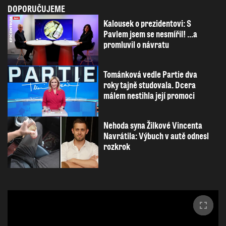
DOPORUČUJEME
Kalousek o prezidentovi: S
Pavlem jsem se nesmířil! ...a
promluvil o návratu
Tománková vedle Partie dva
roky tajně studovala. Dcera
málem nestihla její promoci
Nehoda syna Žilkové Vincenta
Navrátila: Výbuch v autě odnesl
rozkrok