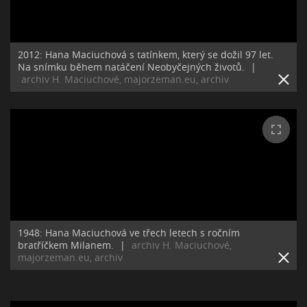
2012: Hana Maciuchová s tatínkem, který se dožil 97 let.
Na snímku během natáčení Neobyčejných životů.
|
archiv H. Maciuchové, majorzeman.eu, archiv
1948: Hana Maciuchová ve třech letech s ročním
bratříčkem Milanem.
|
archiv H. Maciuchové,
majorzeman.eu, archiv