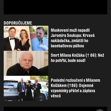
DOPORUČUJEME
Maskovaní muži napadli
Jaromíra Soukupa: Krvavá
nakládačka, zmlátili ho
baseballovou pálkou
Smrt Milana Knížáka († 86): Než
ho pohřbí, bude soud!
Poslední rozloučení s Milanem
Knížákem (†86): Dojemné
vzpomínky přátel a záplava
věnců