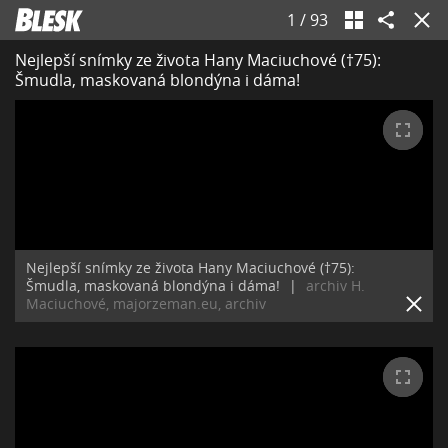
1
/
93
Nejlepší snímky ze života Hany Maciuchové (†75):
Šmudla, maskovaná blondýna i dáma!
Nejlepší snímky ze života Hany Maciuchové (†75):
Šmudla, maskovaná blondýna i dáma!
|
archiv H.
Maciuchové, majorzeman.eu, archiv