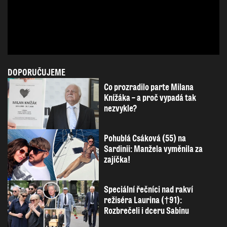
DOPORUČUJEME
Co prozradilo parte Milana
Knížáka – a proč vypadá tak
nezvykle?
Pohublá Csáková (55) na
Sardinii: Manžela vyměnila za
zajíčka!
Speciální řečníci nad rakví
režiséra Laurina (†91):
Rozbrečeli i dceru Sabinu