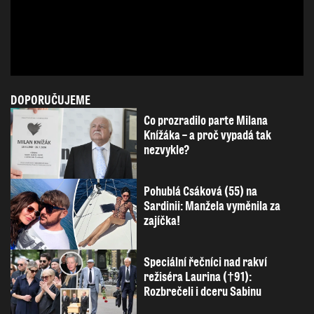
DOPORUČUJEME
Co prozradilo parte Milana
Knížáka – a proč vypadá tak
nezvykle?
Pohublá Csáková (55) na
Sardinii: Manžela vyměnila za
zajíčka!
Speciální řečníci nad rakví
režiséra Laurina (†91):
Rozbrečeli i dceru Sabinu