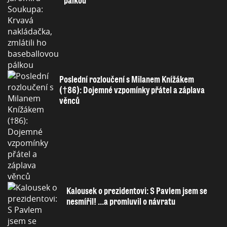
pálkou
Poslední rozloučení s Milanem Knížákem
(†86): Dojemné vzpomínky přátel a záplava
věnců
Kalousek o prezidentovi: S Pavlem jsem se
nesmířil! ...a promluvil o návratu