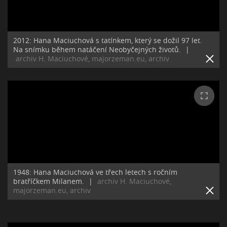
2012: Hana Maciuchová s tatínkem, který se dožil 97 let.
Na snímku během natáčení Neobyčejných životů.
|
archiv H. Maciuchové, majorzeman.eu, archiv
1948: Hana Maciuchová ve třech letech s ročním
bratříčkem Milanem.
|
archiv H. Maciuchové,
majorzeman.eu, archiv