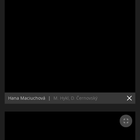
Hana Maciuchová
|
M. Hykl, D. Černovský