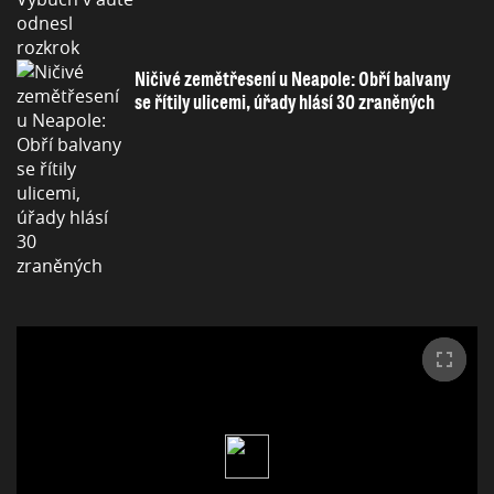
Ničivé zemětřesení u Neapole: Obří balvany
se řítily ulicemi, úřady hlásí 30 zraněných