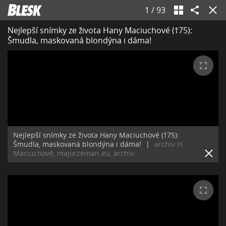
1
/
93
Nejlepší snímky ze života Hany Maciuchové (†75):
Šmudla, maskovaná blondýna i dáma!
Nejlepší snímky ze života Hany Maciuchové (†75):
Šmudla, maskovaná blondýna i dáma!
|
archiv H.
Maciuchové, majorzeman.eu, archiv