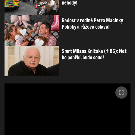
nehody!
Radost v rodině Petra Macinky:
Polibky a růžová oslava!
Smrt Milana Knížáka († 86): Než
ho pohřbí, bude soud!