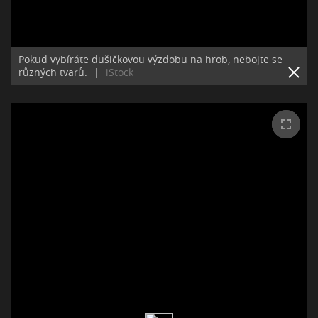
Pokud vybíráte dušičkovou výzdobu na hrob, nebojte se
různých tvarů.
|
iStock