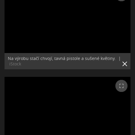
Na výrobu stačí chvojí, tavná pistole a sušené květiny.
|
iStock