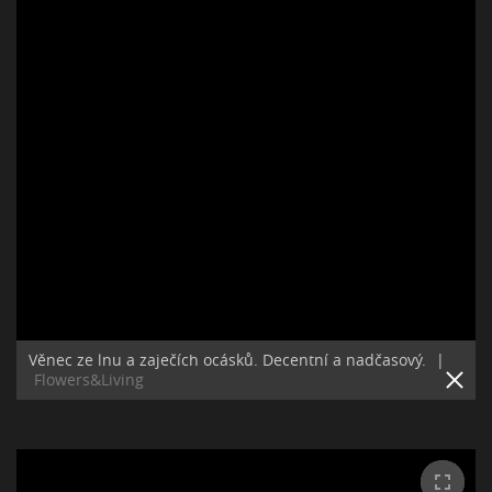
Věnec ze lnu a zaječích ocásků. Decentní a nadčasový.
|
Flowers&Living