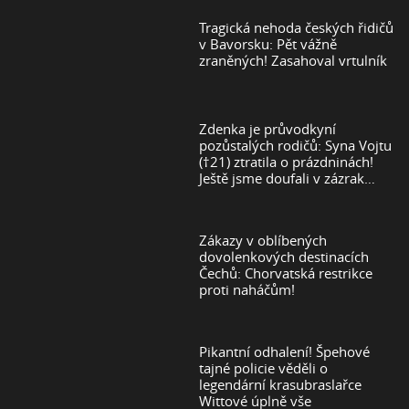
Tragická nehoda českých řidičů
v Bavorsku: Pět vážně
zraněných! Zasahoval vrtulník
Zdenka je průvodkyní
pozůstalých rodičů: Syna Vojtu
(†21) ztratila o prázdninách!
Ještě jsme doufali v zázrak…
Zákazy v oblíbených
dovolenkových destinacích
Čechů: Chorvatská restrikce
proti naháčům!
Pikantní odhalení! Špehové
tajné policie věděli o
legendární krasubraslařce
Wittové úplně vše