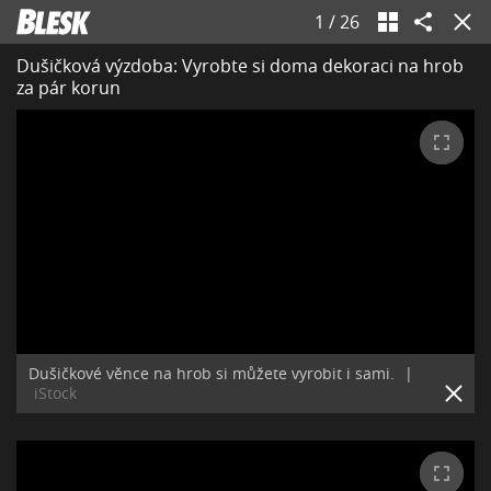
1
/
26
Dušičková výzdoba: Vyrobte si doma dekoraci na hrob
za pár korun
Dušičkové věnce na hrob si můžete vyrobit i sami.
|
iStock