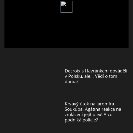
Decroix s Havránkem dováděli
v Polsku, ale… Vědí o tom
doma?
Krvavý útok na Jaromíra
Soukupa: Agátina reakce na
zmlácení jejího ex! A co
podniká policie?