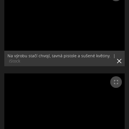
Na výrobu stačí chvojí, tavná pistole a sušené květiny.
|
iStock