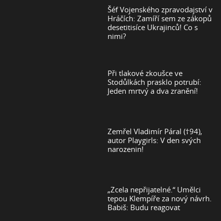
Šéf Vojenského zpravodajství v
Hráčích: Zamíří sem ze zákopů
desetitisíce Ukrajinců! Co s
nimi?
Při tlakové zkoušce ve
Stodůlkách prasklo potrubí:
Jeden mrtvý a dva zranění!
Zemřel Vladimír Páral (†94),
autor Playgirls: V den svých
narozenin!
„Zcela nepřijatelné.“ Umělci
tepou Klempíře za nový návrh.
Babiš: Budu reagovat