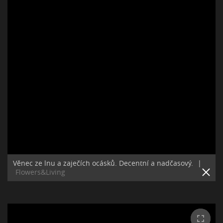
Věnec ze lnu a zaječích ocásků. Decentní a nadčasový.
|
Flowers&Living