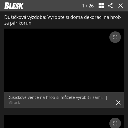
1
/
26
Dušičková výzdoba: Vyrobte si doma dekoraci na hrob
za pár korun
Dušičkové věnce na hrob si můžete vyrobit i sami.
|
iStock