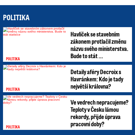
POLITIKA
Havlíček se stavebním
zákonem protlačil změnu
názvu svého ministerstva.
Bude to stát ...
POLITIKA
Detaily aféry Decroix s
Havránkem: Kdo je tady
největší královna?
POLITIKA
Ve vedrech nepracujeme?
Teploty v Česku lámou
rekordy, přijde úprava
pracovní doby?
POLITIKA