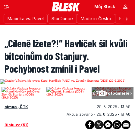
Můj Blesk
Macinka vs. Pavel
StarDance
Made in Česko
Festiva
„Cíleně lžete?!“ Havlíček šil kvůli
bitcoinům do Stanjury.
Pochybnost zmínil i Pavel
47
Fotogalerie >
simao , ČTK
29. 6. 2025 • 13:49
Aktualizováno - 29. 6. 2025 • 16:46
Diskuze (51)