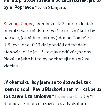
v klidu, protože to říkám od začátku tak, jak to
bylo. Popravdě
,“ tvrdí Stanjura.
Seznam Zprávy
uvedly, že již 3. února dostala
právní sekce ministerstva financí za úkol, aby
napsala, jak vidí miliardový dar od Tomáše
Jiřikovského. O 10 dní později odevzdala
stanovisko, že je Jiřikovský nedůvěryhodný
člověk a jeho bitcoiny pocházejí nejspíš ze
zločinu.
„V okamžiku, kdy jsem se to dozvěděl, tak
jsem to sdělil Pavlu Blažkovi a ten m říkal, že už
to uzavřeli, tu smlouvu,“
bránil se dál v OVM
Stanjura. Smlouvu uzavřelo s advokátem