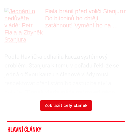
Fiala bránil před voliči Stanjuru:
Do bitcoinů ho chtějí
zatáhnout! Vymění ho na ...
Podle Havlíčka odhalila kauza systémový
problém. Stanjura k tomu v pořadu řekl, že se
jedná o živou kauzu a členové vlády musí
respektovat přání státního zastupitelství a
policie.
"Copak vláda může nařizovat něco
státnímu zastupitelství nebo policii?"
uvedl.
Zobrazit celý článek
Další hlasování o vládě vyvolat nechtějí
HLAVNÍ ČLÁNKY