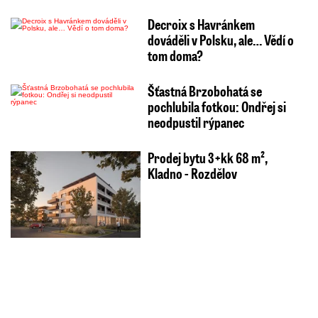
Decroix s Havránkem
dováděli v Polsku, ale… Vědí o
tom doma?
Šťastná Brzobohatá se
pochlubila fotkou: Ondřej si
neodpustil rýpanec
Prodej bytu 3+kk 68 m²,
Kladno - Rozdělov