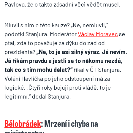
Pavlova, že o takto zásadní věci vědět musel.
Mluvil s ním o této kauze? „Ne, nemluvil,“
podotkl Stanjura. Moderátor
Václav Moravec
se
ptal, zda to považuje za dýku do zad od
prezidenta?
„Ne, to je asi silný výraz. Já nevím.
Já říkám pravdu a jestli se to někomu nezdá,
tak co s tím mohu dělat?“
říkal v ČT Stanjura.
Volání Havlíčka po jeho odstoupení má za
logické. „Čtyři roky bojují proti vládě, to je
legitimní,“ dodal Stanjura.
Bělobrádek
: Mrzení i chyba na