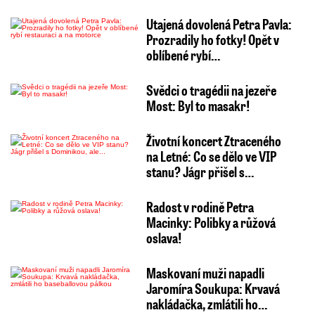
Utajená dovolená Petra Pavla:
Prozradily ho fotky! Opět v
oblíbené rybí…
Svědci o tragédii na jezeře
Most: Byl to masakr!
Životní koncert Ztraceného
na Letné: Co se dělo ve VIP
stanu? Jágr přišel s…
Radost v rodině Petra
Macinky: Polibky a růžová
oslava!
Maskovaní muži napadli
Jaromíra Soukupa: Krvavá
nakládačka, zmlátili ho…