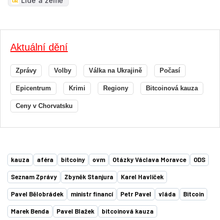
Lidé a země
Aktuální dění
Zprávy
Volby
Válka na Ukrajině
Počasí
Epicentrum
Krimi
Regiony
Bitcoinová kauza
Ceny v Chorvatsku
kauza
aféra
bitcoiny
ovm
Otázky Václava Moravce
ODS
Seznam Zprávy
Zbyněk Stanjura
Karel Havlíček
Pavel Bělobrádek
ministr financí
Petr Pavel
vláda
Bitcoin
Marek Benda
Pavel Blažek
bitcoinová kauza