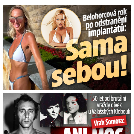
Belohorcová rok po odstranění implantátů: Konečně sama sebou
50 let od běsnění Somory: Těla dívek vrah ukryl na skládce