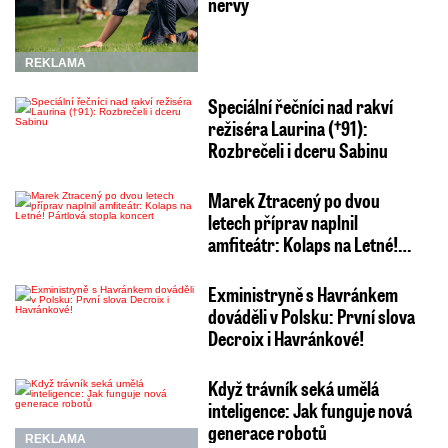
nervy
REKLAMA
Speciální řečníci nad rakví
režiséra Laurina (†91):
Rozbrečeli i dceru Sabinu
Marek Ztracený po dvou
letech příprav naplnil
amfiteátr: Kolaps na Letné!…
Exministryně s Havránkem
dováděli v Polsku: První slova
Decroix i Havránkové!
Když trávník seká umělá
inteligence: Jak funguje nová
generace robotů
REKLAMA