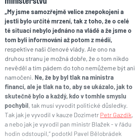
ministerstvu
„My jsme samozřejmě velice znepokojeni a
jestli bylo určité mrzení, tak z toho, že o celé
té situaci nebylo jednáno na vládě a že jsme o
tom byli informováni až potom z médií,
respektive naši členové vlády. Ale ono na
druhou stranu je možná dobře, že o tom nikdo
nevěděl a tím pádem do toho nemůžeme být ani
namočeni.
Ne, že by byl tlak na ministra
financí, ale je tlak na to, aby se ukázalo, jak to
skutečně bylo a každý, kdo v tomhle smyslu
pochybil
, tak musí vyvodit politické důsledky.
Tak jak je vyvodil v kauze Dozimetr
Petr Gazdík
,
a nebo jak je vyvodil pan ministr Blažek - v řádu
hodin odstoupil,“ podotkl Pavel Bělobrádek