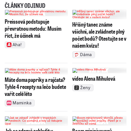
ČLÁNKY ODJINUD
Preissová podstupuje
Hříšný tanec známe
převratnou metodu: Musím
všichni, ale zvládnete plný
říct, že účinek má
počet bodů? Otestujte se v
našem kvízu!
Aha!
Dáma
video Alena Mihulová
Máte doma papriky a rajčata?
Tyhle 4 recepty na lečo budete
Ženy
vařit celé léto
Maminka
Jak se zdravě zchladit v
Boom minipivovarů