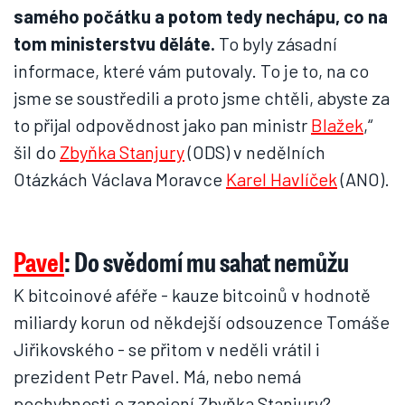
samého počátku a potom tedy nechápu, co na
tom ministerstvu děláte.
To byly zásadní
informace, které vám putovaly. To je to, na co
jsme se soustředili a proto jsme chtěli, abyste za
to přijal odpovědnost jako pan ministr
Blažek
,“
šil do
Zbyňka Stanjury
(ODS) v nedělních
Otázkách Václava Moravce
Karel Havlíček
(ANO).
Pavel
: Do svědomí mu sahat nemůžu
K bitcoinové aféře - kauze bitcoinů v hodnotě
miliardy korun od někdejší odsouzence Tomáše
Jiřikovského - se přitom v neděli vrátil i
prezident Petr Pavel. Má, nebo nemá
pochybnosti o zapojení Zbyňka Stanjury?