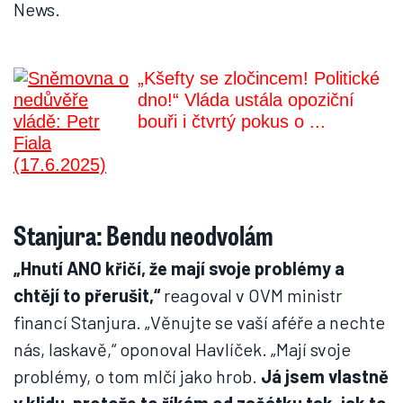
News.
„Kšefty se zločincem! Politické
dno!“ Vláda ustála opoziční
bouři i čtvrtý pokus o ...
Stanjura: Bendu neodvolám
„Hnutí ANO křičí, že mají svoje problémy a
chtějí to přerušit,“
reagoval v OVM ministr
financí Stanjura. „Věnujte se vaší aféře a nechte
nás, laskavě,“ oponoval Havlíček. „Mají svoje
problémy, o tom mlčí jako hrob.
Já jsem vlastně