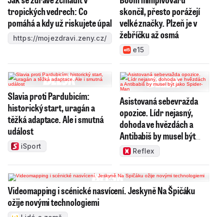
tropických vedrech: Co
skončil, přesto porážejí
pomáhá a kdy už riskujete úpal
velké značky. Plzeň je v
žebříčku až osmá
https://mojezdravi.zeny.cz/
e15
Slavia proti Pardubicím:
Asistovaná sebevražda
historický start, uragán a
opozice. Lídr nejasný,
těžká adaptace. Ale i smutná
dohoda ve hvězdách a
událost
Antibabiš by musel být
jako Spider-Man
iSport
Reflex
Videomapping i scénické nasvícení. Jeskyně Na Špičáku
ožije novými technologiemi