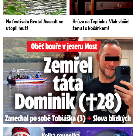
Na festivalu Brutal Assault se
Hrůza na Teplicku: Vlak vláčel
utopil muž!
ženu i s kočárkem!
Oběť bouře v jezeru Most: Zemřel táta Dominik (†28)
Velká soupeřka Adamczykové: Šokující konec!