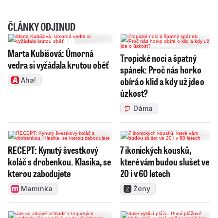
ČLÁNKY ODJINUD
Marta Kubišová: Úmorná
Tropické noci a špatný
vedra si vyžádala krutou oběť
spánek: Proč nás horko
obírá o klid a kdy už jde o
Aha!
úzkost?
Dáma
RECEPT: Kynutý švestkový
7 ikonických kousků,
koláč s drobenkou. Klasika, se
které vám budou slušet ve
kterou zabodujete
20 i v 60 letech
Maminka
Ženy