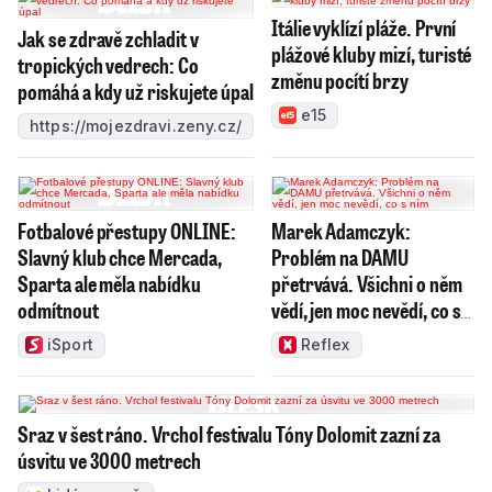
Itálie vyklízí pláže. První
Jak se zdravě zchladit v
plážové kluby mizí, turisté
tropických vedrech: Co
změnu pocítí brzy
pomáhá a kdy už riskujete úpal
e15
https://mojezdravi.zeny.cz/
Fotbalové přestupy ONLINE:
Marek Adamczyk:
Slavný klub chce Mercada,
Problém na DAMU
Sparta ale měla nabídku
přetrvává. Všichni o něm
odmítnout
vědí, jen moc nevědí, co s
ním
iSport
Reflex
Sraz v šest ráno. Vrchol festivalu Tóny Dolomit zazní za
úsvitu ve 3000 metrech