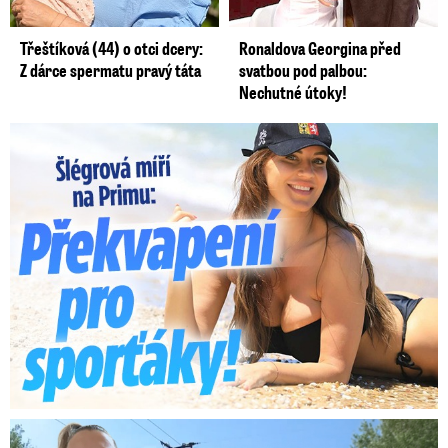
Třeštíková (44) o otci dcery:
Ronaldova Georgina před
Z dárce spermatu pravý táta
svatbou pod palbou:
Nechutné útoky!
Lucie Šlégrová míří na Primu. Překvapení pro sporťáky!
Smrtelný pád chlapce: Matka vydala vyjádření na 16 stran