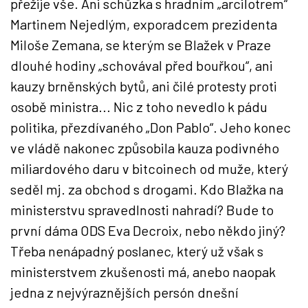
přežije vše. Ani schůzka s hradním „arcilotrem“
Martinem Nejedlým, exporadcem prezidenta
Miloše Zemana, se kterým se Blažek v Praze
dlouhé hodiny „schovával před bouřkou“, ani
kauzy brněnských bytů, ani čilé protesty proti
osobě ministra... Nic z toho nevedlo k pádu
politika, přezdívaného „Don Pablo“. Jeho konec
ve vládě nakonec způsobila kauza podivného
miliardového daru v bitcoinech od muže, který
seděl mj. za obchod s drogami. Kdo Blažka na
ministerstvu spravedlnosti nahradí? Bude to
první dáma ODS Eva Decroix, nebo někdo jiný?
Třeba nenápadný poslanec, který už však s
ministerstvem zkušenosti má, anebo naopak
jedna z nejvýraznějších persón dnešní