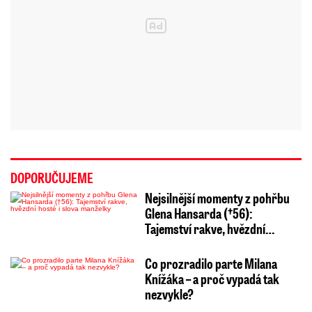
DOPORUČUJEME
Nejsilnější momenty z pohřbu
Glena Hansarda (†56):
Tajemství rakve, hvězdní…
Co prozradilo parte Milana
Knížáka – a proč vypadá tak
nezvykle?