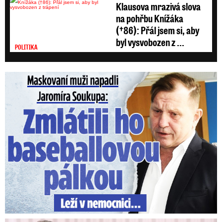
Klausova mrazivá slova
na pohřbu Knížáka
(†86): Přál jsem si, aby
byl vysvobozen z ...
POLITIKA
Maskovaní muži napadli Jaromíra Soukupa: Krvavá nakládačka