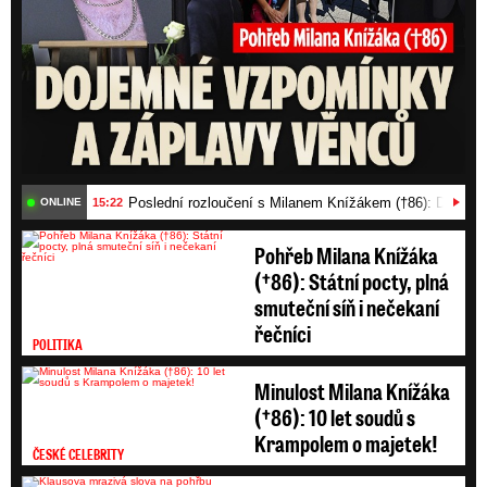
Poslední rozloučení s Milanem Knížákem (†86): Dojemn
15:22
ONLINE
Pohřeb Milana Knížáka
(†86): Státní pocty, plná
smuteční síň i nečekaní
řečníci
POLITIKA
Minulost Milana Knížáka
(†86): 10 let soudů s
Krampolem o majetek!
ČESKÉ CELEBRITY