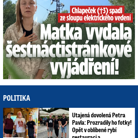
POLITIKA
Utajená dovolená Petra
Pavla: Prozradily ho fotky!
Opět v oblíbené rybí
restauraci a ...