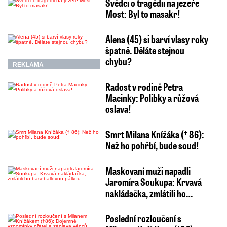
Svědci o tragédii na jezeře
Most: Byl to masakr!
Alena (45) si barví vlasy roky
špatně. Děláte stejnou
chybu?
REKLAMA
Radost v rodině Petra
Macinky: Polibky a růžová
oslava!
Smrt Milana Knížáka († 86):
Než ho pohřbí, bude soud!
Maskovaní muži napadli
Jaromíra Soukupa: Krvavá
nakládačka, zmlátili ho…
Poslední rozloučení s