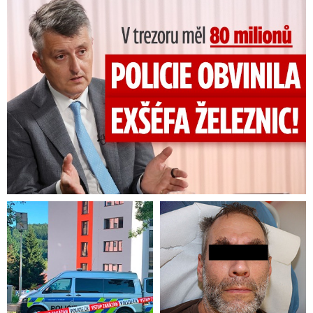
V trezoru měl 80 milionů: Policie obvinila exšéfa železnic!