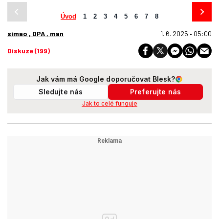
Úvod
1
2
3
4
5
6
7
8
simao , DPA , man
1. 6. 2025 • 05:00
Diskuze (199)
Jak vám má Google doporučovat Blesk?
Sledujte nás
Preferujte nás
Jak to celé funguje