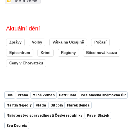
Lidé a země
Aktuální dění
Zprávy
Volby
Válka na Ukrajině
Počasí
Epicentrum
Krimi
Regiony
Bitcoinová kauza
Ceny v Chorvatsku
ODS
Praha
Miloš Zeman
Petr Fiala
Poslanecká sněmovna ČR
Martin Nejedlý
vláda
Bitcoin
Marek Benda
Ministerstvo spravedlnosti České republiky
Pavel Blažek
Eva Decroix