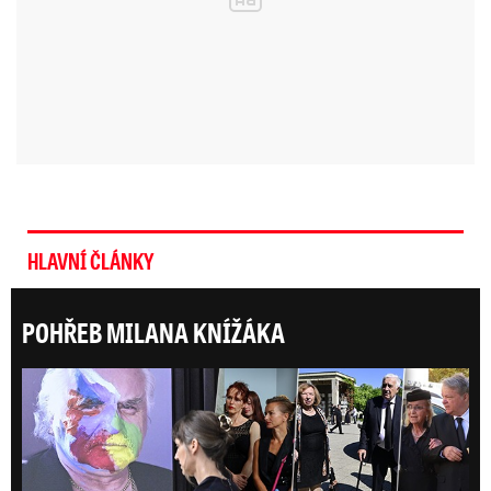
HLAVNÍ ČLÁNKY
POHŘEB MILANA KNÍŽÁKA
Posl