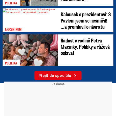
POLITIKA
Kalousek o prezidentovi: S
Pavlem jsem se nesmířil!
...a promluvil o návratu
EPICENTRUM
Radost v rodině Petra
Macinky: Polibky a růžová
oslava!
POLITIKA
Přejít do speciálu