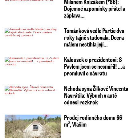
Milanem Knížákem (†86):
Dojemné vzpomínky přátel a
záplava…
Tománková vedle Partie dva
roky tajně studovala. Dcera
málem nestihla její…
Kalousek o prezidentovi: S
Pavlem jsem se nesmířil! ...a
promluvil o návratu
Nehoda syna Žilkové Vincenta
Navrátila: Výbuch v autě
odnesl rozkrok
Prodej rodinného domu 66
m², Vlašim