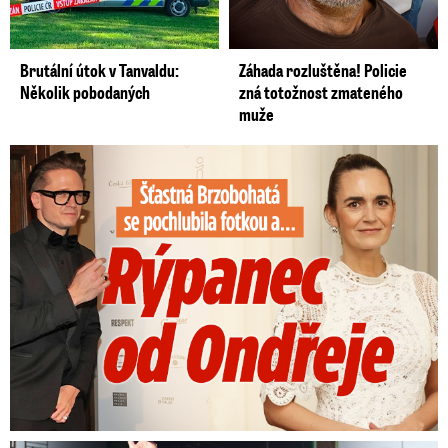
Brutální útok v Tanvaldu:
Záhada rozluštěna! Policie
Několik pobodaných
zná totožnost zmateného
muže
Šťastná Brzobohatá se pochlubila fotkou: Rýpanec od Ondřeje