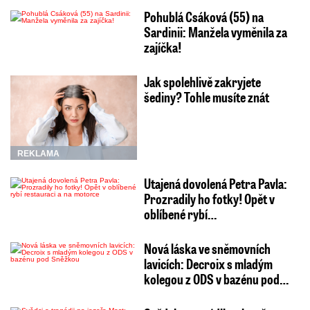
Pohublá Csáková (55) na
Sardinii: Manžela vyměnila za
zajíčka!
Jak spolehlivě zakryjete
šediny? Tohle musíte znát
REKLAMA
Utajená dovolená Petra Pavla:
Prozradily ho fotky! Opět v
oblíbené rybí…
Nová láska ve sněmovních
lavicích: Decroix s mladým
kolegou z ODS v bazénu pod…