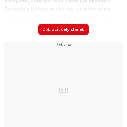
evropské, omyl a chyba. I ono porovnávání
Ameriky a Evropy je chybné. Spojené státy
americké vznikly více méně „na zelené louce“
(budu-li abstrahovat od neblahého osudu
Zobrazit celý článek
původních obyvatel tohoto kontinentu), avšak
Evropa byla a je kontinentem hluboce
ukotvených národních států, z nichž každý má
svou významnou historii a své specifické
tradice,
“ glosoval pod Blaníkem výročí členství
Klaus.
Nakonec podepsal
Byl to ale právě on, kdo ratifikoval tzv.
Lisabonskou smlouvu, revizi původní Smlouvy o