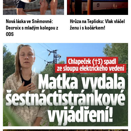
Nová láska ve Sněmovně:
Hrůza na Teplicku: Vlak vláčel
Decroix s mladým kolegou z
ženu i s kočárkem!
ODS
Smrtelný pád chlapce: Matka vydala vyjádření na 16 stran