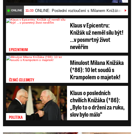
Pražským hradem vlajku EU.
ONLINE: Poslední rozloučení s Milanem Knížákem (†86)
11:33
ONLINE
Klaus v Epicentru:
Knížák už neměl sílu být!
…v posmrtný život
nevěřím
EPICENTRUM
Minulost Milana Knížáka
(†86): 10 let soudů s
Krampolem o majetek!
ČESKÉ CELEBRITY
Klaus o posledních
chvílích Knížáka (†86):
„Bylo to o držení za ruku,
slov bylo málo“
POLITIKA