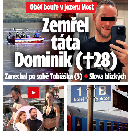
Oběť bouře v jezeru Most: Zemřel táta Dominik (†28)