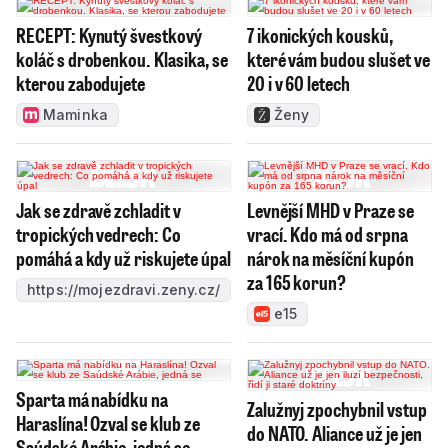
RECEPT: Kynutý švestkový
7 ikonických kousků,
koláč s drobenkou. Klasika, se
které vám budou slušet ve
kterou zabodujete
20 i v 60 letech
Maminka
Ženy
Jak se zdravě zchladit v
Levnější MHD v Praze se
tropických vedrech: Co
vrací. Kdo má od srpna
pomáhá a kdy už riskujete úpal
nárok na měsíční kupón
za 165 korun?
https://mojezdravi.zeny.cz/
e15
Sparta má nabídku na
Zalužnyj zpochybnil vstup
Haraslína! Ozval se klub ze
do NATO. Aliance už je jen
Saúdské Arábie, jedná se