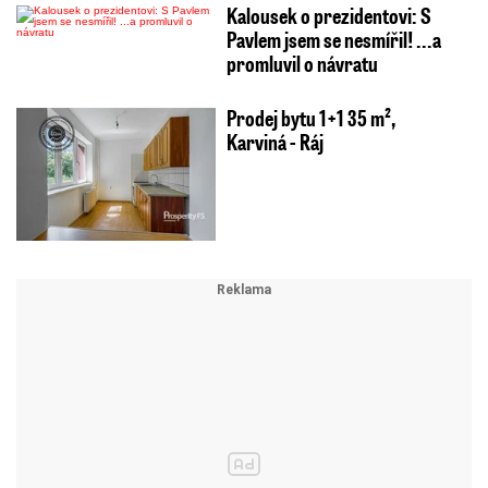
Kalousek o prezidentovi: S
Pavlem jsem se nesmířil! ...a
promluvil o návratu
Prodej bytu 1+1 35 m²,
Karviná - Ráj