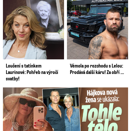
Loučení s tatínkem
Vémola po rozchodu s Lelou:
Laurinové: Pohřeb na výročí
Prodává další káru! Za obří ...
svatby!
Tohle tělo nahradilo Belo: Nová partnerka se ukázala...