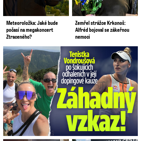
Meteoroložka: Jaké bude
Zemřel strážce Krkonoš:
počasí na megakoncert
Alfréd bojoval se zákeřnou
Ztraceného?
nemoci
Vondroušová po šokujících odhaleních v kauze: Záhadný vzkaz!