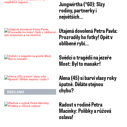
Jungwirtha (†60): Slzy
rodiny, partnerky i
největších…
Utajená dovolená Petra Pavla:
Prozradily ho fotky! Opět v
oblíbené rybí…
Svědci o tragédii na jezeře
Most: Byl to masakr!
Alena (45) si barví vlasy roky
špatně. Děláte stejnou
chybu?
REKLAMA
Radost v rodině Petra
Macinky: Polibky a růžová
oslava!