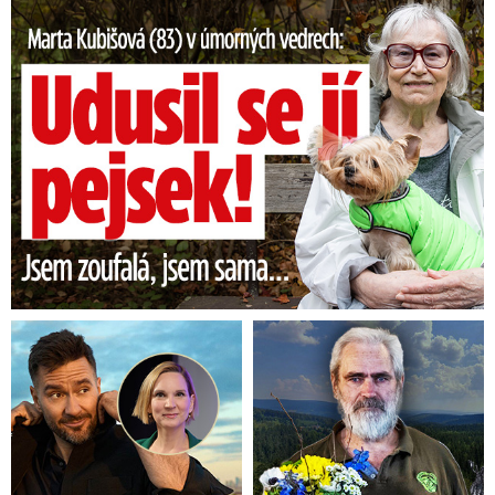
Marta Kubišová (83) v úmorných vedrech: Udusil se jí pejsek!