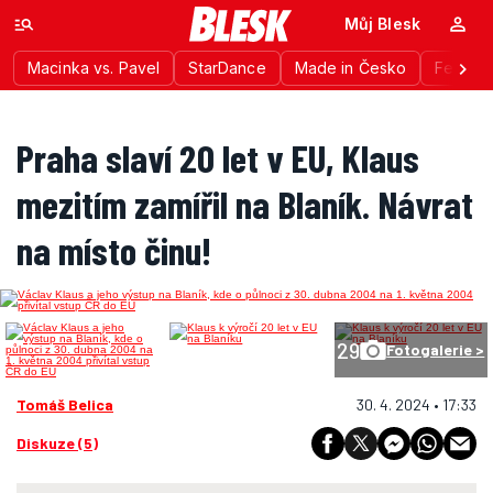
Můj Blesk
Macinka vs. Pavel
StarDance
Made in Česko
Festiva
Praha slaví 20 let v EU, Klaus
mezitím zamířil na Blaník. Návrat
na místo činu!
29
Fotogalerie >
Tomáš Belica
30. 4. 2024 • 17:33
Diskuze (5)