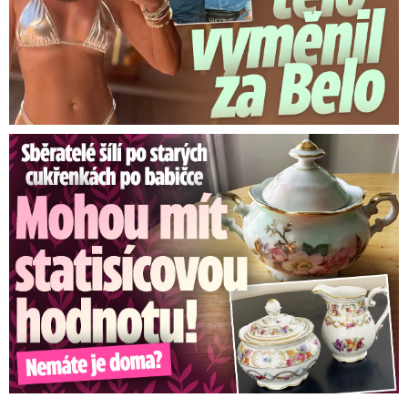
Sběratelé šílí po cukřenkách po babičce: Statisícová hodnota