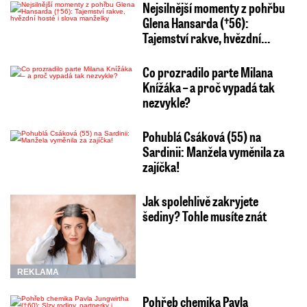
Nejsilnější momenty z pohřbu
Glena Hansarda (†56):
Tajemství rakve, hvězdní…
Co prozradilo parte Milana
Knížáka – a proč vypadá tak
nezvykle?
Pohublá Csáková (55) na
Sardinii: Manžela vyměnila za
zajíčka!
Jak spolehlivě zakryjete
šediny? Tohle musíte znát
REKLAMA
Pohřeb chemika Pavla