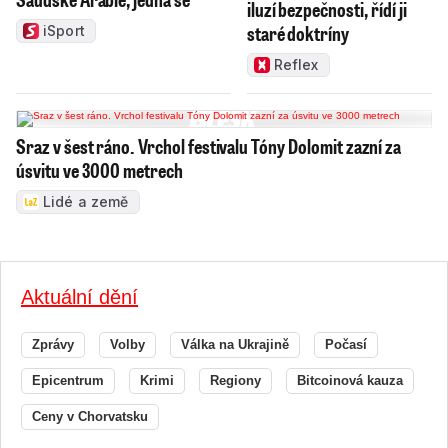
iluzí bezpečnosti, řídí ji
staré doktríny
iSport
Reflex
Sraz v šest ráno. Vrchol festivalu Tóny Dolomit zazní za
úsvitu ve 3000 metrech
Lidé a země
Aktuální dění
Zprávy
Volby
Válka na Ukrajině
Počasí
Epicentrum
Krimi
Regiony
Bitcoinová kauza
Ceny v Chorvatsku