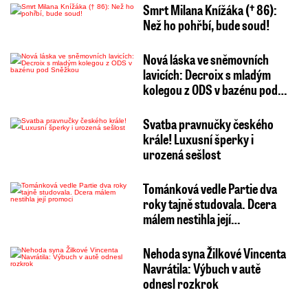
Smrt Milana Knížáka († 86):
Než ho pohřbí, bude soud!
Nová láska ve sněmovních
lavicích: Decroix s mladým
kolegou z ODS v bazénu pod…
Svatba pravnučky českého
krále! Luxusní šperky i
urozená sešlost
Tománková vedle Partie dva
roky tajně studovala. Dcera
málem nestihla její…
Nehoda syna Žilkové Vincenta
Navrátila: Výbuch v autě
odnesl rozkrok