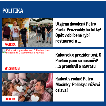
POLITIKA
Utajená dovolená Petra
Pavla: Prozradily ho fotky!
Opět v oblíbené rybí
restauraci a ...
POLITIKA
Kalousek o prezidentovi: S
Pavlem jsem se nesmířil!
...a promluvil o návratu
EPICENTRUM
Radost v rodině Petra
Macinky: Polibky a růžová
oslava!
POLITIKA