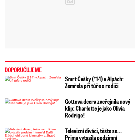
DOPORUČUJEME
Smrt Češky (†14) v Alpách:
Zemřela při túře s rodiči
Gottova dcera zveřejnila nový
klip: Charlotte je jako Olivia
Rodrigo!
Televizní diváci, těšte se...
Prima vytasila podzimní