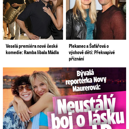
Veselá premiéra nové české
Plekanec a Šafářová o
komedie: Ramba líbala Mádla
výchově dětí: Překvapivé
přiznání
Bývalá reportérka Novy Maurerová: Neustálý boj o lásku s ...