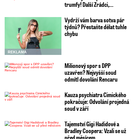
trumfy! Další Zrádci,…
Vydrží vám barva sotva pár
týdnů? Přestaňte dělat tuhle
chybu
REKLAMA
Milionový spor s DPP
uzavřen? Nejvyšší soud
odmítl dovolání Rencaru
Kauza psychiatra Cimického
pokračuje: Odvolání projedná
soud v září
Tajemství Gigi Hadidové a
Bradley Coopera: Vzali se už
před měsícem