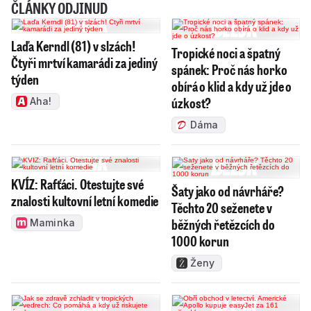
ČLÁNKY ODJINUD
Laďa Kerndl (81) v slzách!
Tropické noci a špatný
Čtyři mrtví kamarádi za jediný
spánek: Proč nás horko
týden
obírá o klid a kdy už jde o
úzkost?
Aha!
Dáma
KVÍZ: Rafťáci. Otestujte své
Šaty jako od návrháře?
znalosti kultovní letní komedie
Těchto 20 seženete v
běžných řetězcích do
Maminka
1000 korun
Ženy