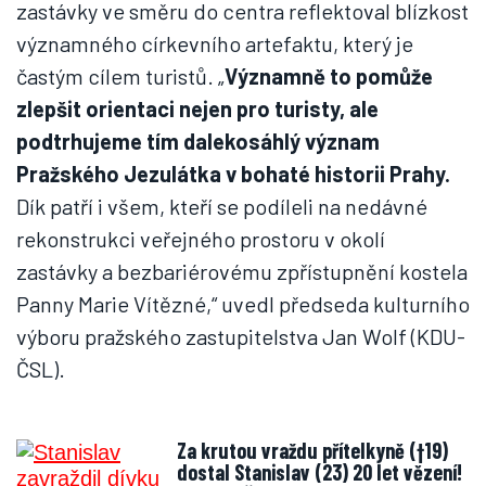
zastávky ve směru do centra reflektoval blízkost
významného církevního artefaktu, který je
častým cílem turistů. „
Významně to pomůže
zlepšit orientaci nejen pro turisty, ale
podtrhujeme tím dalekosáhlý význam
Pražského Jezulátka v bohaté historii Prahy.
Dík patří i všem, kteří se podíleli na nedávné
rekonstrukci veřejného prostoru v okolí
zastávky a bezbariérovému zpřístupnění kostela
Panny Marie Vítězné,“ uvedl předseda kulturního
výboru pražského zastupitelstva Jan Wolf (KDU-
ČSL).
Za krutou vraždu přítelkyně (†19)
dostal Stanislav (23) 20 let vězení!