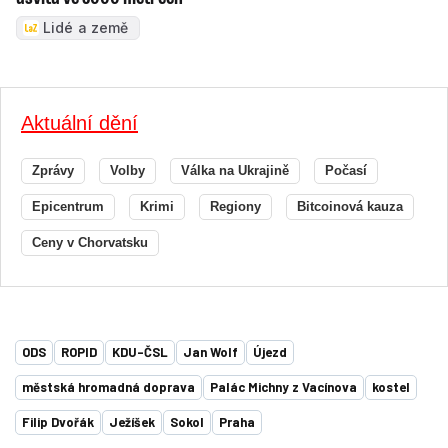
Lidé a země
Aktuální dění
Zprávy
Volby
Válka na Ukrajině
Počasí
Epicentrum
Krimi
Regiony
Bitcoinová kauza
Ceny v Chorvatsku
ODS
ROPID
KDU-ČSL
Jan Wolf
Újezd
městská hromadná doprava
Palác Michny z Vacínova
kostel
Filip Dvořák
Ježíšek
Sokol
Praha