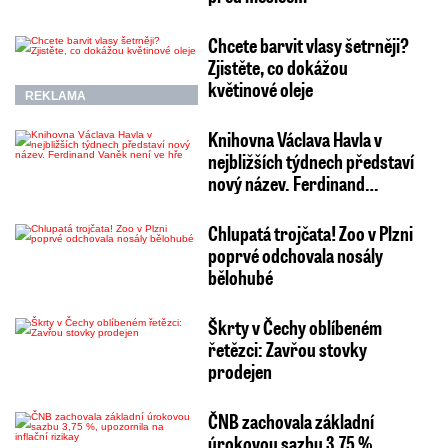
Chcete barvit vlasy šetrněji?
Zjistěte, co dokážou
květinové oleje
REKLAMA
Knihovna Václava Havla v
nejbližších týdnech představí
nový název. Ferdinand…
Chlupatá trojčata! Zoo v Plzni
poprvé odchovala nosály
bělohubé
Škrty v Čechy oblíbeném
řetězci: Zavřou stovky
prodejen
ČNB zachovala základní
úrokovou sazbu 3,75 %,