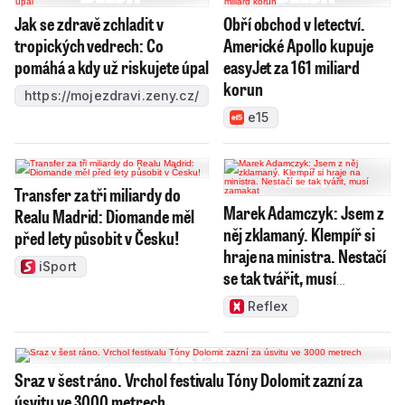
Jak se zdravě zchladit v
Obří obchod v letectví.
tropických vedrech: Co
Americké Apollo kupuje
pomáhá a kdy už riskujete úpal
easyJet za 161 miliard
korun
https://mojezdravi.zeny.cz/
e15
Transfer za tři miliardy do
Marek Adamczyk: Jsem z
Realu Madrid: Diomande měl
něj zklamaný. Klempíř si
před lety působit v Česku!
hraje na ministra. Nestačí
iSport
se tak tvářit, musí
zamakat
Reflex
Sraz v šest ráno. Vrchol festivalu Tóny Dolomit zazní za
úsvitu ve 3000 metrech