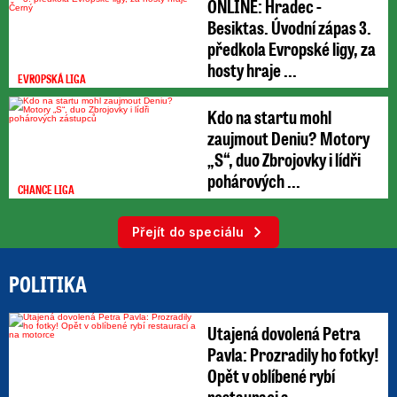
ONLINE: Hradec -
Besiktas. Úvodní zápas 3.
předkola Evropské ligy, za
hosty hraje ...
EVROPSKÁ LIGA
Kdo na startu mohl
zaujmout Deniu? Motory
„S“, duo Zbrojovky i lídři
pohárových ...
CHANCE LIGA
Přejít do speciálu
POLITIKA
Utajená dovolená Petra
Pavla: Prozradily ho fotky!
Opět v oblíbené rybí
restauraci a ...