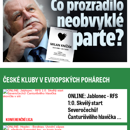
ČESKÉ KLUBY V EVROPSKÝCH POHÁRECH
ONLINE: Jablonec - RFS
1:0. Skvělý start
Severočechů!
Čanturišviliho hlavička ...
KONFERENČNÍ LIGA