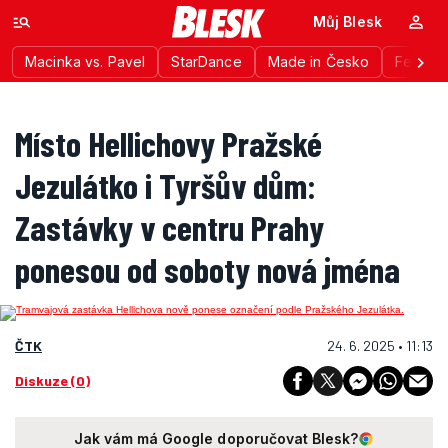
Můj Blesk
Macinka vs. Pavel
StarDance
Made in Česko
Festiva
Místo Hellichovy Pražské
Jezulátko i Tyršův dům:
Zastávky v centru Prahy
ponesou od soboty nová jména
ČTK
24. 6. 2025 • 11:13
Diskuze (0)
Jak vám má Google doporučovat Blesk?