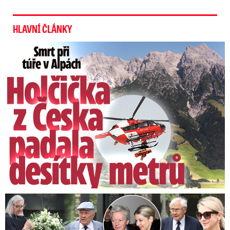
HLAVNÍ ČLÁNKY
Smrt Češky (†14) v Alpách: Zemřela při túře s rodiči
Speciální řečníci nad rakví Laurina: Rozbrečeli i dceru