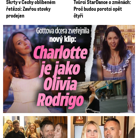
Škrty v Čechy oblíbeném
Tvůrci StarDance o změnách:
řetězci: Zavřou stovky
Proč budou porotci opět
prodejen
čtyři
Gottova dcera zveřejnila nový klip: Je jako Olivie Rodrigo!