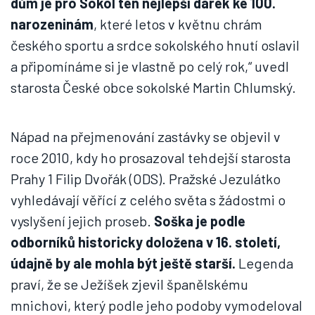
dům je pro Sokol ten nejlepší dárek ke 100.
narozeninám
, které letos v květnu chrám
českého sportu a srdce sokolského hnutí oslavil
a připomínáme si je vlastně po celý rok,“ uvedl
starosta České obce sokolské Martin Chlumský.
Nápad na přejmenování zastávky se objevil v
roce 2010, kdy ho prosazoval tehdejší starosta
Prahy 1 Filip Dvořák (ODS). Pražské Jezulátko
vyhledávají věřící z celého světa s žádostmi o
vyslyšení jejich proseb.
Soška je podle
odborníků historicky doložena v 16. století,
údajně by ale mohla být ještě starší.
Legenda
praví, že se Ježíšek zjevil španělskému
mnichovi, který podle jeho podoby vymodeloval