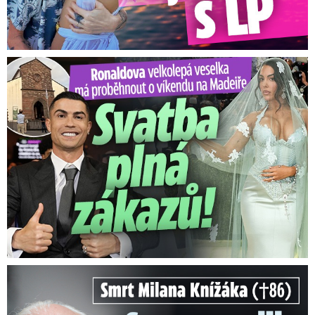
Ronaldova velkolepá veselka na Madeiře: Svatba plná zákazů!
Smrt Milana Knížáka (†86): Co prozradilo neobvyklé parte?