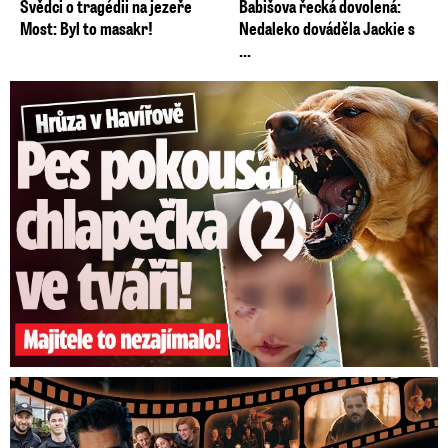
Svědci o tragédii na jezeře
Babišova řecká dovolená:
Most: Byl to masakr!
Nedaleko dováděla Jackie s
...
Hrůza v Havířově: Pes pokousal chlapečka (2) ve tváři!
Prima vytasila podzimní trumfy! Další Zrádci a žhavé novinky